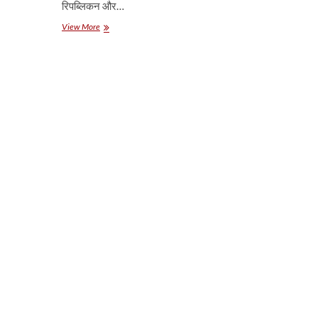
रिपब्लिकन और…
अमेरिकी
View More
प्रोत्साहन
पैकेज
से
चमकी
पीली
धातु,
1
फीसदी
चढ़ा
एमसीएक्स
पर
सोना