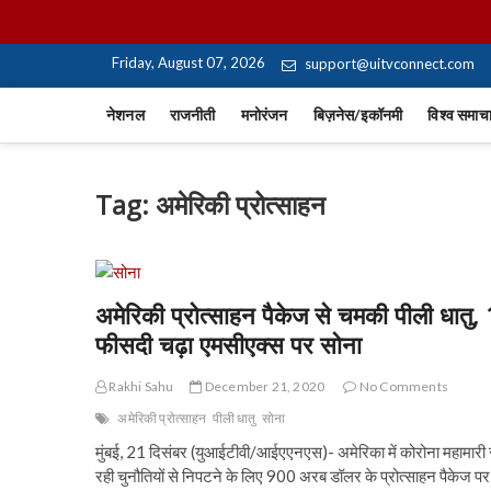
Skip
UiTV Hindi News
to
content
Friday, August 07, 2026
support@uitvconnect.com
नेशनल
राजनीती
मनोरंजन
बिज़नेस/इकॉनमी
विश्व समाच
Tag:
अमेरिकी प्रोत्साहन
अमेरिकी प्रोत्साहन पैकेज से चमकी पीली धातु, 
फीसदी चढ़ा एमसीएक्स पर सोना
Rakhi Sahu
December 21, 2020
No Comments
अमेरिकी प्रोत्साहन
पीली धातु
सोना
मुंबई, 21 दिसंबर (युआईटीवी/आईएएनएस)- अमेरिका में कोरोना महामारी 
रही चुनौतियों से निपटने के लिए 900 अरब डॉलर के प्रोत्साहन पैकेज पर