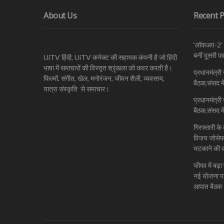
About Us
Recent P
‘लॉकअप-2’ क
बनीं दूसरी 
UiTV हिंदी, UiTV कनेक्ट की सहायक कंपनी है जो हिंदी
भाषा में समाचारों की विस्तृत श्रृंखला को कवर करती है।
प्रधानमंत्री 
फिल्मों, संगीत, खेल, मनोरंजन, जीवन शैली, व्यवसाय,
बैठक,संसद म
यात्रा संस्कृति से समाचार।
प्रधानमंत्री 
बैठक,संसद म
गिरफ्तारी के
विजय जोसेफ प
भटकाने की 
फीफा में बढ
नई योजना पर 
आपात बैठक