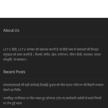
About Us
UiTV हिंदी, UiTV कनेक्ट की सहायक कंपनी है जो हिंदी भाषा में समाचारों की विस्तृत
श्रृंखला को कवर करती है। फिल्मों, संगीत, खेल, मनोरंजन, जीवन शैली, व्यवसाय, यात्रा
संस्कृति से समाचार।
Recent Posts
एफएसएसएआई की बड़ी कार्रवाई,पीआईई फूड्स को मोंक फ्रूट स्वीटनर की बिक्री तत्काल
रोकने का निर्देश
जन्मसिद्ध नागरिकता पर फिर सख्त हुए डोनाल्ड ट्रंप,नए कार्यकारी आदेशों से बदले नियमों
पर तेज हुई बहस