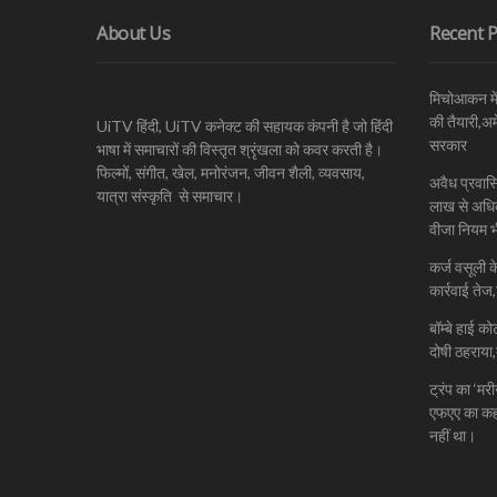
About Us
Recent P
मिचोआकन में 
की तैयारी,अ
UiTV हिंदी, UiTV कनेक्ट की सहायक कंपनी है जो हिंदी
सरकार
भाषा में समाचारों की विस्तृत श्रृंखला को कवर करती है।
फिल्मों, संगीत, खेल, मनोरंजन, जीवन शैली, व्यवसाय,
अवैध प्रवासि
यात्रा संस्कृति से समाचार।
लाख से अधिक
वीजा नियम भ
कर्ज वसूली क
कार्रवाई तेज,
बॉम्बे हाई क
दोषी ठहराया
ट्रंप का ‘मर
एफएए का कहन
नहीं था।