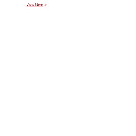
आर्यन
View More
खान
को
शुक्रवार
को
एनसीबी
कार्यालय
में
उपस्थित
होने
की
आवश्यकता
नहीं
:
बॉम्बे
हाईकोर्ट