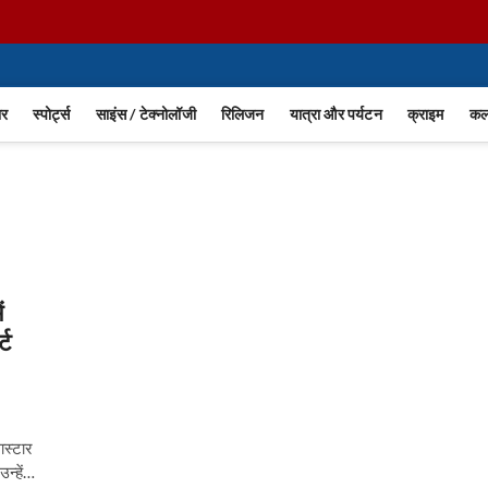
ार
स्पोर्ट्स
साइंस / टेक्नोलॉजी
रिलिजन
यात्रा और पर्यटन
क्राइम
कला
ं
्ट
ास्टार
उन्हें…