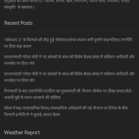
श्रृंखला को कवर करती है। फिल्मों, संगीत, खेल, मनोरंजन, जीवन शैली, व्यवसाय, यात्रा
संस्कृति से समाचार।
Recent Posts
‘लॉकअप-2’ के फिनाले की दौड़ हुई रोमांचक,श्रेया कालरा बनीं दूसरी फाइनलिस्ट,रणनीति
पर दिया बड़ा बयान
प्रधानमंत्री नरेंद्र मोदी ने नए सांसदों के साथ की विशेष बैठक,संसद में सक्रिय भागीदारी और
जनसेवा पर दिया जोर
प्रधानमंत्री नरेंद्र मोदी ने नए सांसदों के साथ की विशेष बैठक,संसद में सक्रिय भागीदारी और
जनसेवा पर दिया जोर
गिरफ्तारी के बाद उदयनिधि स्टालिन का मुख्यमंत्री सी. विजय जोसेफ पर तीखा हमला,बोले-
असली मुद्दों से ध्यान भटकाने की कोशिश
फीफा में बढ़ा प्रशासनिक विवाद,व्यावसायिक अधिकारों की नई योजना पर विरोध के बीच
जियानी इन्फेंटिनो ने बुलाई आपात बैठक
Weather Report