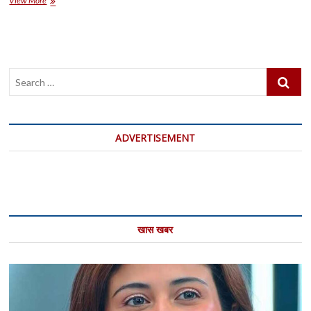
View More
वार्ता
में
हुई
महत्वपूर्ण
प्रगति
Search
:
ईरान
…
ADVERTISEMENT
खास खबर