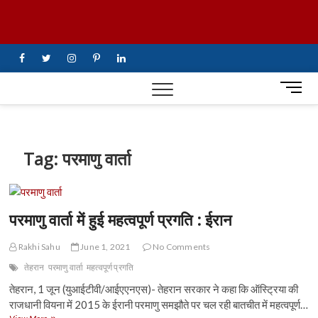
Skip
UiTV Hindi
to
content
News
facebook
twitter
instagram
pinterest
linkedin
M
e
n
u
B
Tag:
परमाणु वार्ता
u
t
t
o
परमाणु वार्ता में हुई महत्वपूर्ण प्रगति : ईरान
n
Rakhi Sahu
June 1, 2021
No Comments
तेहरान
परमाणु वार्ता
महत्वपूर्ण प्रगति
तेहरान, 1 जून (युआईटीवी/आईएएनएस)- तेहरान सरकार ने कहा कि ऑस्ट्रिया की
राजधानी वियना में 2015 के ईरानी परमाणु समझौते पर चल रही बातचीत में महत्वपूर्ण…
परमाणु