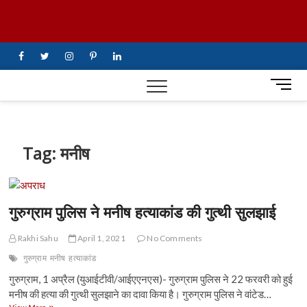
Skip
UiTV Hindi
to
content
News
facebook
twitter
instagram
pinterest
linkedin
M
e
n
u
B
Tag:
मनीष
u
t
t
o
गुरुग्राम पुलिस ने मनीष हत्याकांड की गुत्थी सुलझाई
n
Rakhi Sahu
April 1, 2021
No Comments
गुरुग्राम
मनीष
हत्याकांड
गुरुग्राम, 1 अप्रैल (युआईटीवी/आईएएनएस)- गुरुग्राम पुलिस ने 22 फरवरी को हुई
मनीष की हत्या की गुत्थी सुलझाने का दावा किया है। गुरुग्राम पुलिस ने वांटेड…
गुरुग्राम