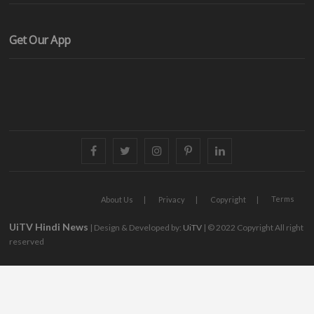
Get Our App
facebook
twitter
instagram
pinterest
linkedin
Terms
About Us
Privacy
Copyright
UiTV Hindi News
| Design & Developed by:
UiTV
| © 2022 Copyright All right
reserved