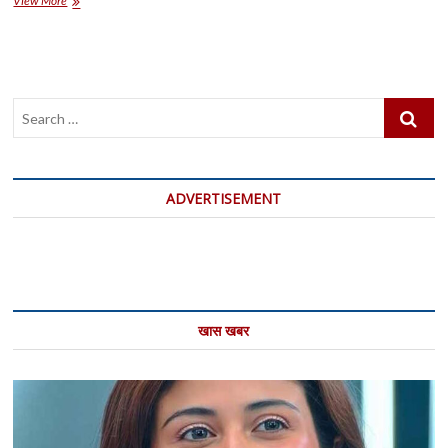
View More
पुलिस
ने
मनीष
हत्याकांड
की
Search
गुत्थी
सुलझाई
…
ADVERTISEMENT
खास खबर