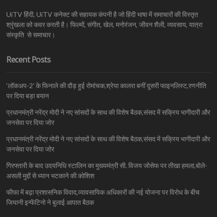
UiTV हिंदी, UiTV कनेक्ट की सहायक कंपनी है जो हिंदी भाषा में समाचारों की विस्तृत
श्रृंखला को कवर करती है। फिल्मों, संगीत, खेल, मनोरंजन, जीवन शैली, व्यवसाय, यात्रा
संस्कृति से समाचार।
Recent Posts
‘लॉकअप-2’ के फिनाले की दौड़ हुई रोमांचक,श्रेया कालरा बनीं दूसरी फाइनलिस्ट,रणनीति
पर दिया बड़ा बयान
प्रधानमंत्री नरेंद्र मोदी ने नए सांसदों के साथ की विशेष बैठक,संसद में सक्रिय भागीदारी और
जनसेवा पर दिया जोर
प्रधानमंत्री नरेंद्र मोदी ने नए सांसदों के साथ की विशेष बैठक,संसद में सक्रिय भागीदारी और
जनसेवा पर दिया जोर
गिरफ्तारी के बाद उदयनिधि स्टालिन का मुख्यमंत्री सी. विजय जोसेफ पर तीखा हमला,बोले-
असली मुद्दों से ध्यान भटकाने की कोशिश
फीफा में बढ़ा प्रशासनिक विवाद,व्यावसायिक अधिकारों की नई योजना पर विरोध के बीच
जियानी इन्फेंटिनो ने बुलाई आपात बैठक