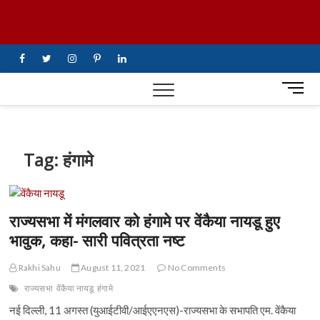
Skip
UiTV Hindi
to
content
News
facebook
twitter
instagram
pinterest
linkedin
M
e
n
u
B
Tag:
हंगामे
u
t
t
o
राज्यसभा में मंगलवार को हंगामे पर वेंकैया नायडू हुए
n
भावुक, कहा- सारी पवित्रता नष्ट
Rakhi Sahu
August 11, 2021
No Comments
राज्यसभा
वेंकैया नायडू
हंगामे
नई दिल्ली, 11 अगस्त (युआईटीवी/आईएएनएस)-राज्यसभा के सभापति एम. वेंकैया