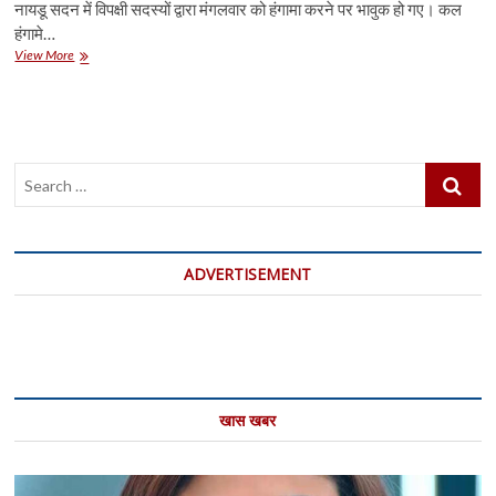
नायडू सदन में विपक्षी सदस्यों द्वारा मंगलवार को हंगामा करने पर भावुक हो गए। कल
हंगामे…
राज्यसभा
View More
में
मंगलवार
को
हंगामे
पर
Search
वेंकैया
नायडू
…
हुए
भावुक,
कहा-
ADVERTISEMENT
सारी
पवित्रता
नष्ट
खास खबर