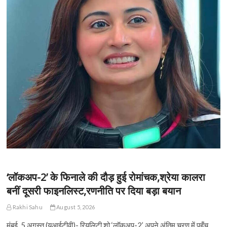
‘लॉकअप-2’ के फिनाले की दौड़ हुई रोमांचक,श्रेया कालरा
बनीं दूसरी फाइनलिस्ट,रणनीति पर दिया बड़ा बयान
Rakhi Sahu
August 5, 2026
मुंबई, 5 अगस्त (युआईटीवी)- रियलिटी शो ‘लॉकअप-2’ अपने अंतिम चरण में पहुँच