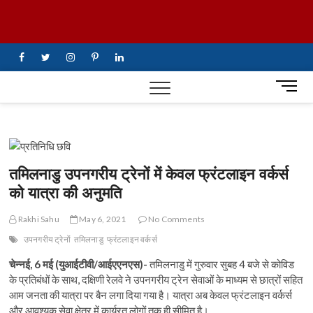
Skip
UiTV Hindi
to
content
News
facebook
twitter
instagram
pinterest
linkedin
M
e
n
u
B
u
तमिलनाडु उपनगरीय ट्रेनों में केवल फ्रंटलाइन वर्कर्स
t
को यात्रा की अनुमति
t
o
Rakhi Sahu
May 6, 2021
No Comments
n
उपनगरीय ट्रेनों
तमिलनाडु
फ्रंटलाइन वर्कर्स
चेन्नई, 6 मई (युआईटीवी/आईएएनएस)-
तमिलनाडु में गुरुवार सुबह 4 बजे से कोविड
के प्रतिबंधों के साथ, दक्षिणी रेलवे ने उपनगरीय ट्रेन सेवाओं के माध्यम से छात्रों सहित
आम जनता की यात्रा पर बैन लगा दिया गया है। यात्रा अब केवल फ्रंटलाइन वर्कर्स
और आवश्यक सेवा क्षेत्र में कार्यरत लोगों तक ही सीमित है।