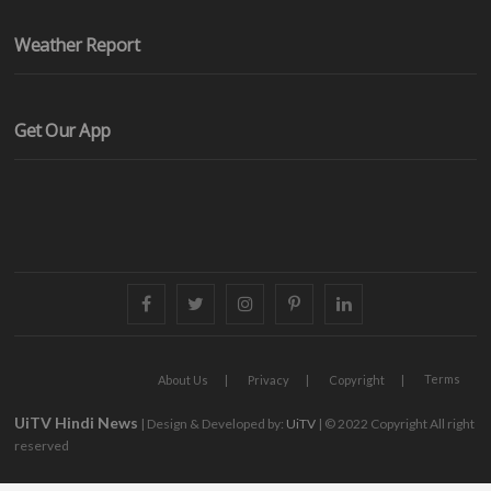
Weather Report
Get Our App
facebook
twitter
instagram
pinterest
linkedin
Terms
About Us
Privacy
Copyright
UiTV Hindi News
| Design & Developed by:
UiTV
| © 2022 Copyright All right
reserved