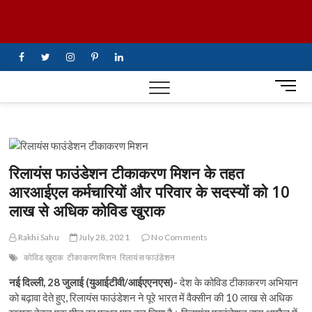
Skip
UiTV Hindi
to
content
News
facebook
twitter
instagram
pinterest
linkedin
M
e
n
u
B
u
रिलायंस फाउंडेशन टीकाकरण मिशन के तहत
t
आरआईएल कर्मचारियों और परिवार के सदस्यों को 10
t
लाख से अधिक कोविड खुराक
o
n
Rakhi Sahu
July 28, 2021
No Comments
कोविड खुराक
टीकाकरण मिशन
रिलायंस फाउंडेशन
नई दिल्ली, 28 जुलाई (युआईटीवी/आईएएनएस)-
देश के कोविड टीकाकरण अभियान
को बढ़ावा देते हुए, रिलायंस फाउंडेशन ने पूरे भारत में वैक्सीन की 10 लाख से अधिक