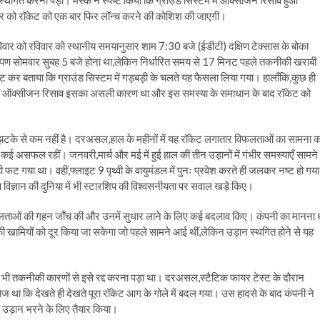
स्थगित करना पड़ा। मस्क ने स्पष्ट किया कि ग्राउंड सिस्टम में ऑक्सीजन रिसाव हुआ
वार को रॉकेट को एक बार फिर लॉन्च करने की कोशिश की जाएगी।
वार को रविवार को स्थानीय समयानुसार शाम 7:30 बजे (ईडीटी) दक्षिण टेक्सास के बोका
षेपण सोमवार सुबह 5 बजे होना था,लेकिन निर्धारित समय से 17 मिनट पहले तकनीकी खराबी
ट कर बताया कि ग्राउंड सिस्टम में गड़बड़ी के चलते यह फैसला लिया गया। हालाँकि,कुछ ही
हा कि ऑक्सीजन रिसाव इसका असली कारण था और इस समस्या के समाधान के बाद रॉकेट को
के से कम नहीं है। दरअसल,हाल के महीनों में यह रॉकेट लगातार विफलताओं का सामना 
से कई असफल रहीं। जनवरी,मार्च और मई में हुई हाल की तीन उड़ानों में गंभीर समस्याएँ सामने
 फट गया था। वहीं,फ्लाइट 9 पृथ्वी के वायुमंडल में पुनः प्रवेश करते ही जलकर नष्ट हो गय
ष विज्ञान की दुनिया में भी स्टारशिप की विश्वसनीयता पर सवाल खड़े किए।
फलताओं की गहन जाँच की और उनमें सुधार लाने के लिए कई बदलाव किए। कंपनी का मानना 
मियों को दूर किया जा सकेगा जो पहले सामने आई थीं,लेकिन उड़ान स्थगित होने से यह
भी तकनीकी कारणों से इसे रद्द करना पड़ा था। दरअसल,स्टैटिक फायर टेस्ट के दौरान
ज था कि देखते ही देखते पूरा रॉकेट आग के गोले में बदल गया। उस हादसे के बाद कंपनी ने
 उड़ान भरने के लिए तैयार किया।