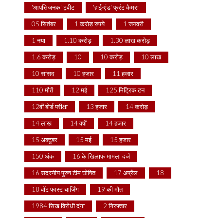
'आपत्तिजनक' ट्वीट
'हाई-एंड' फ्रंट कैमरा
05 सितंबर
1 करोड़ रुपये
1 जनवरी
1 नया
1.10 करोड़
1.30 लाख करोड़
1.6 करोड़
10
10 करोड़
10 लाख
10 सांसद
10 हजार
11 हजार
110 मौतें
12 मई
125 मिट्रिक टन
12वीं बोर्ड परीक्षा
13 हजार
14 करोड़
14 लाख
14 वर्षों
14 हजार
15 अक्टूबर
15 मई
15 हजार
150 अंक
16 के खिलाफ मामला दर्ज
16 सदस्यीय पुरुष टीम घोषित
17 अप्रैल
18
18 वॉट फास्ट चार्जिंग
19 की मौत
1984 सिख विरोधी दंगा
2 गिरफ्तार