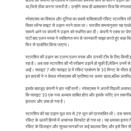
बताया कि जमीनी प्रणालियों में तकनीकी समस्या आने के कारण उड़ान को 
था,जिसे ठीक करना जरूरी है। उन्होंने साथ ही आश्वासन दिया कि मंगल
स्पेसएक्स का विशाल और दुनिया का सबसे शक्तिशाली रॉकेट स्टारशिप रवि
चिका लॉन्च साइट से उड़ान भरने वाला था। भारतीय समयानुसार यह प्रक्
सामने आने पर कंपनी ने उड़ान को स्थगित कर दी। कंपनी ने एक्स पर पोस्
घंटों बाद एलन मस्क ने व्यक्तिगत रूप से जानकारी साझा करते हुए क
फिर से प्रक्षेपित किया जाएगा।
स्टारशिप की उड़ान का टलना एलन मस्क और उनकी टीम के लिए किसी झट
रहा है। अब तक स्टारशिप की नौ परीक्षण उड़ानें हो चुकी हैं,लेकिन उनमें 
आईं। फ्लाइट 7 और फ्लाइट 8 में रॉकेट प्रक्षेपण के 10 मिनट के भीतर ही
इन हादसों ने न केवल स्पेसएक्स की प्रतिष्ठा पर असर डाला,बल्कि अंतरिक्
इसके बावजूद कंपनी ने हार नहीं मानी। स्पेसएक्स ने अपनी पिछली अस
कि फ्लाइट 10 एक नया अध्याय साबित होगा और इसके जरिए उन तकनीकी खा
इंतजार और लंबा हो गया है।
स्टारशिप की यह उड़ान मूल रूप से 29 जून को प्रस्तावित थी। उस समय 
रॉकेट के ऊपरी हिस्से में अचानक विस्फोट हो गया था। यह धमाका इतना ते
रॉकेट के डिजाइन और सुरक्षा मानकों पर कई बदलाव किए और इसे फिर से