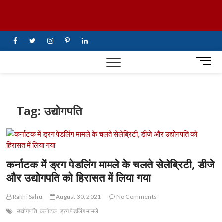
Skip
UiTV Hindi
to
content
News
facebook
twitter
instagram
pinterest
linkedin
M
e
n
u
B
Tag:
उद्योगपति
u
t
t
o
n
कर्नाटक में ड्रग पेडलिंग मामले के चलते सेलेब्रिटी, डीजे
और उद्योगपति को हिरासत में लिया गया
Rakhi Sahu
August 30, 2021
No Comments
उद्योगपति
कर्नाटक
ड्रग पेडलिंग मामले