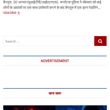
बेंगलुरु, 30 अगस्त (युआईटीवी/आईएएनएस)- कर्नाटक पुलिस ने सोमवार को कई
लोगों के आवासों पर एक साथ छापेमारी करने के बाद बेंगलुरु में एक ड्रग पेडलिंग…
कर्नाटक
View More
में
ड्रग
पेडलिंग
मामले
के
Search
चलते
सेलेब्रिटी,
…
डीजे
और
उद्योगपति
ADVERTISEMENT
को
हिरासत
में
लिया
गया
खास खबर