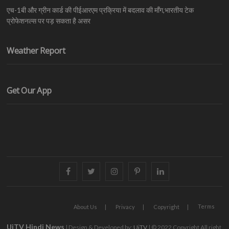
एच-1बी और ग्रीन कार्ड की पीईआरएम प्रक्रिया में बदलाव की माँग,भारतीय टेक
प्रोफेशनल्स पर पड़ सकता है असर
Weather Report
Get Our App
facebook
twitter
instagram
pinterest
linkedin
Terms
About Us
Privacy
Copyright
UiTV Hindi News
| Design & Developed by:
UiTV
| © 2022 Copyright All right