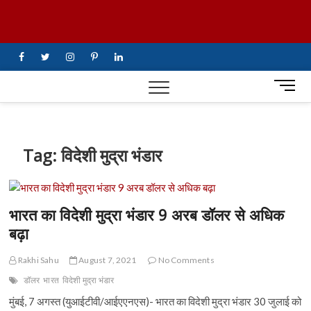
Skip
UiTV Hindi
to
content
News
facebook
twitter
instagram
pinterest
linkedin
M
e
n
u
B
Tag:
विदेशी मुद्रा भंडार
u
t
t
o
भारत का विदेशी मुद्रा भंडार 9 अरब डॉलर से अधिक
n
बढ़ा
Rakhi Sahu
August 7, 2021
No Comments
डॉलर
भारत
विदेशी मुद्रा भंडार
मुंबई, 7 अगस्त (युआईटीवी/आईएएनएस)- भारत का विदेशी मुद्रा भंडार 30 जुलाई को