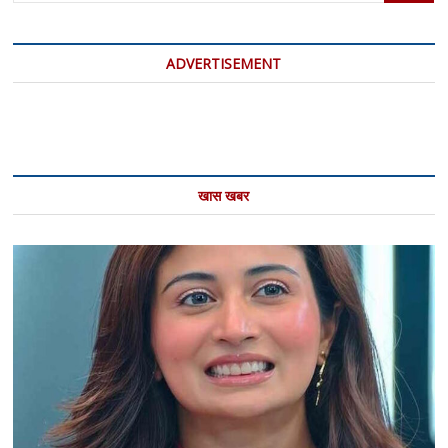
डॉलर
का
इजाफा
ADVERTISEMENT
खास खबर