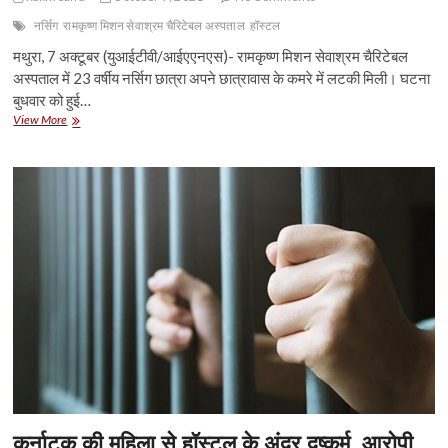
लटकी
मिली
नर्सिग
रामकृष्ण मिशन सेवाश्रम चैरिटेबल अस्पताल
हॉस्टल
मथुरा, 7 अक्टूबर (युआईटीवी/आईएएनएस)- रामकृष्ण मिशन सेवाश्रम चैरिटेबल
अस्पताल में 23 वर्षीय नर्सिग छात्रा अपने छात्रावास के कमरे में लटकी मिली। घटना
बुधवार को हुई…
यूपी
View More
में
हॉस्टल
के
कमरे
में
लटकी
मिली
नर्सिग
की
छात्रा
कर्नाटक की महिला से हॉस्टल के अंदर दुष्कर्म, आरोपी