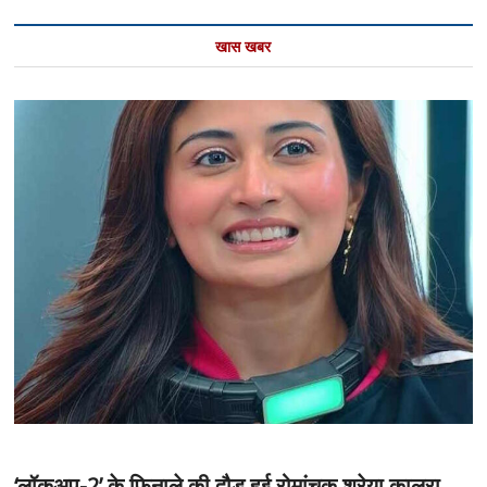
खास खबर
‘लॉकअप-2’ के फिनाले की दौड़ हुई रोमांचक,श्रेया कालरा