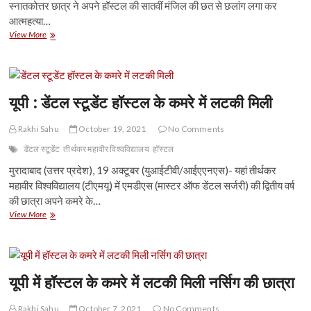
स्नातकोत्तर छात्र ने अपने हॉस्टल की सातवीं मंजिल की छत से छलांग लगा कर
आत्महत्या…
निराश
View More
आईआईटी
बॉम्बे
के
छात्र
ने
यूपी : डेंटल स्टूडेंट हॉस्टल के कमरे में लटकी मिली
हॉस्टल
से
Rakhi Sahu
October 19, 2021
No Comments
कूदकर
खुदकुशी
डेंटल स्टूडेंट
तीर्थकर महावीर विश्वविद्यालय
हॉस्टल
की
मुरादाबाद (उत्तर प्रदेश), 19 अक्टूबर (युआईटीवी/आईएएनएस)- यहां तीर्थकर
महावीर विश्वविद्यालय (टीएमयू) में एमडीएस (मास्टर ऑफ डेंटल सर्जरी) की द्वितीय वर्ष
की छात्रा अपने कमरे के…
यूपी
View More
:
डेंटल
स्टूडेंट
हॉस्टल
के
यूपी में हॉस्टल के कमरे में लटकी मिली नर्सिग की छात्रा
कमरे
में
Rakhi Sahu
October 7, 2021
No Comments