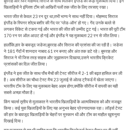
बुमराह और फिर मोहम्मद सिराज के साथ मिलकर इंग्लैंड को कड़ा मुकाबला दिया। इन
खिलाड़ियों ने इंग्लिश टीम को आखिरी पलों तक जीत के लिए तरसाए रखा।
भारत जीत से केवल 23 रन दूर था,तभी भाग्य ने साथ नहीं दिया। मोहम्मद सिराज
इंग्लैंड के स्पिनर शोएब बशीर की गेंद पर ‘प्लेड-ऑन’ हो गए। गेंद उनके बल्ले से
लगकर विकेट से टकरा गई और भारत की जीत की उम्मीद टूट गई। भारत की पूरी टीम
170 रन पर ऑल आउट हो गई और इंग्लैंड ने यह मुकाबला 22 रन से जीत लिया।
हालाँकि,हार के बावजूद जडेजा,बुमराह और सिराज की प्रशंसा की जा रही है। जडेजा
ने 181 गेंदों में शानदार नाबाद 61 रन बनाए और अंत तक डटे रहे। बुमराह और
सिराज ने भी जिस तरह साहस और जुझारूपन दिखाया,उसने भारतीय क्रिकेट
प्रशंसकों का दिल जीत लिया।
इंग्लैंड ने इस जीत के साथ पाँच मैचों की टेस्ट सीरीज में 2-1 की बढ़त हासिल कर ली
है। अब सीरीज का चौथा टेस्ट मैच 23 जुलाई से ओल्ड ट्रैफर्ड में खेला जाएगा।
भारतीय टीम के लिए यह मुकाबला बेहद अहम होगा,क्योंकि सीरीज में वापसी का यही
सबसे अच्छा मौका है।
किंग चार्ल्स तृतीय से मुलाकात ने भारतीय खिलाड़ियों के आत्मविश्वास को और मजबूत
किया। कई युवा खिलाड़ियों के लिए यह अनुभव बेहद प्रेरणादायक रहा। लॉर्ड्स टेस्ट
की हार के बावजूद खिलाड़ियों के चेहरों पर मुस्कान थी और टीम का माहौल खुशनुमा
दिखाई दिया।
इस मुलाकात से यह भी साबित हुआ कि भारतीय क्रिकेटर्स केवल मैदान पर ही नहीं,