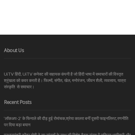
About Us
UiTV हिंदी, UiTV कनेक्ट की सहायक कंपनी है जो हिंदी भाषा में समाचारों की विस्तृत
श्रृंखला को कवर करती है। फिल्मों, संगीत, खेल, मनोरंजन, जीवन शैली, व्यवसाय, यात्रा
संस्कृति से समाचार।
Recent Posts
‘लॉकअप-2’ के फिनाले की दौड़ हुई रोमांचक,श्रेया कालरा बनीं दूसरी फाइनलिस्ट,रणनीति
पर दिया बड़ा बयान
प्रधानमंत्री नरेंद्र मोदी ने नए सांसदों के साथ की विशेष बैठक,संसद में सक्रिय भागीदारी और