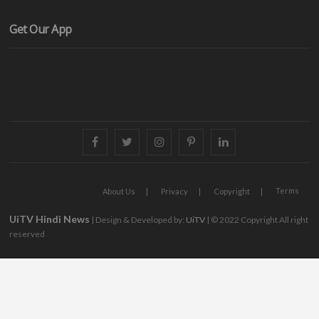
Get Our App
facebook
twitter
instagram
pinterest
linkedin
Terms
About Us
Privacy
Copyright
UiTV Hindi News
| Design & Developed by:
UiTV
| © 2022 Copyright All right
reserved