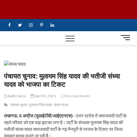
Skip
UiTV Hindi
to
content
News
facebook
twitter
instagram
pinterest
linkedin
M
e
n
u
B
u
पंचायत चुनाव: मुलायम सिंह यादव की भतीजी संध्या
t
यादव को भाजपा का टिकट
t
o
Rakhi Sahu
April 8, 2021
No Comments
n
पंचायत चुनाव
मुलायम सिंह यादव
संध्या यादव
लखनऊ, 8 अप्रैल (युआईटीवी/आईएएनएस)-
उत्तर प्रदेश में समाजवादी पार्टी के
पहले परिवार को एक बड़ा झटका लगा है। पार्टी के संरक्षक मुलायम सिंह यादव की
भतीजी संध्या यादव समाजवादी पार्टी के गढ़ मैनपुरी से भाजपा के टिकट पर जिला
पंचायत चुनाव लड़ने जा रही हैं।