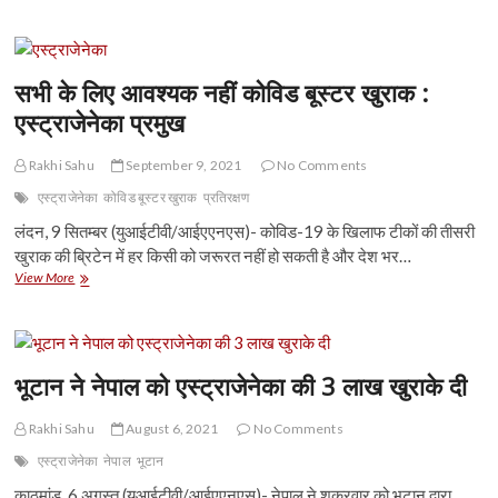
से
एस्ट्राजेनेका
कोविड
वैक्सीन
फॉर्मूला
सभी के लिए आवश्यक नहीं कोविड बूस्टर खुराक :
चुराने
एस्ट्राजेनेका प्रमुख
का
दावा
निराधार
Rakhi Sahu
September 9, 2021
No Comments
:
एस्ट्राजेनेका
कोविड बूस्टर खुराक
प्रतिरक्षण
रूस
लंदन, 9 सितम्बर (युआईटीवी/आईएएनएस)- कोविड-19 के खिलाफ टीकों की तीसरी
खुराक की ब्रिटेन में हर किसी को जरूरत नहीं हो सकती है और देश भर…
सभी
View More
के
लिए
आवश्यक
नहीं
कोविड
भूटान ने नेपाल को एस्ट्राजेनेका की 3 लाख खुराके दी
बूस्टर
खुराक
Rakhi Sahu
August 6, 2021
No Comments
:
एस्ट्राजेनेका
एस्ट्राजेनेका
नेपाल
भूटान
प्रमुख
काठमांडू, 6 अगस्त (युआईटीवी/आईएएनएस)- नेपाल ने शुक्रवार को भूटान द्वारा