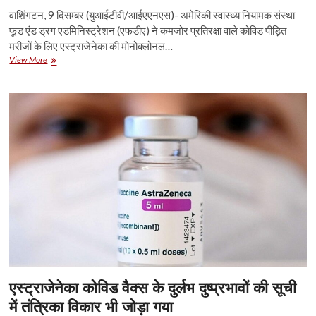
साथ
वाशिंगटन, 9 दिसम्बर (युआईटीवी/आईएएनएस)- अमेरिकी स्वास्थ्य नियामक संस्था
टीका
फूड एंड ड्रग एडमिनिस्ट्रेशन (एफडीए) ने कमजोर प्रतिरक्षा वाले कोविड पीड़ित
बना
रही
मरीजों के लिए एस्ट्राजेनेका की मोनोक्लोनल…
एस्ट्राजेनेका
एफडीए
View More
ने
एस्ट्राजेनेका
की
मोनोक्लोनल
एंटीबॉडी
उपचार
प्रणाली
को
दी
मंजूरी
एस्ट्राजेनेका कोविड वैक्स के दुर्लभ दुष्प्रभावों की सूची
में तंत्रिका विकार भी जोड़ा गया