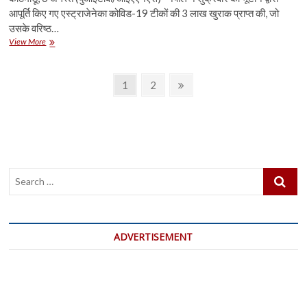
आपूर्ति किए गए एस्ट्राजेनेका कोविड-19 टीकों की 3 लाख खुराक प्राप्त की, जो
उसके वरिष्ठ…
भूटान
View More
ने
नेपाल
Posts
को
Page
Page
Next
1
2
एस्ट्राजेनेका
page
pagination
की
3
लाख
खुराके
दी
Search
…
ADVERTISEMENT