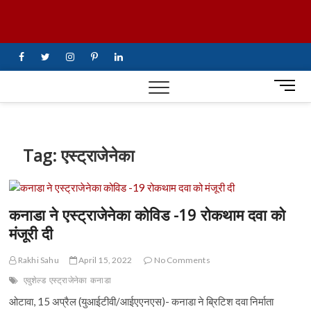
Skip
UiTV Hindi
to
content
News
facebook
twitter
instagram
pinterest
linkedin
M
e
n
u
B
Tag:
एस्ट्राजेनेका
u
t
t
o
कनाडा ने एस्ट्राजेनेका कोविड -19 रोकथाम दवा को
n
मंजूरी दी
Rakhi Sahu
April 15, 2022
No Comments
एवुशेल्ड
एस्ट्राजेनेका
कनाडा
ओटावा, 15 अप्रैल (युआईटीवी/आईएएनएस)- कनाडा ने ब्रिटिश दवा निर्माता