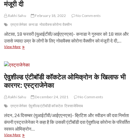
मंजूरी दी
करेगा
नष्ट
Rakhi Sahu
February 18, 2022
No Comments
एस्ट्राजेनेका
कनाडा
नोवावैक्स कोरोना वैक्सीन
ओटावा, 18 फरवरी (युआईटीवी/आईएएनएस)- कनाडा ने गुरुवार को 18 साल और
उससे ज्यादा उम्र के लोगों के लिए नोवावैक्स कोरोना वैक्सीन को मंजूरी दे दी,…
कनाडा
View More
ने
वयस्कों
के
लिए
नोवावैक्स
ऐवुशील्ड एंटीबॉडी कॉकटेल ओमिक्रोन के खिलाफ भी
कोरोना
कारगर: एस्ट्राजेनेका
वैक्सीन
की
मंजूरी
Rakhi Sahu
December 24, 2021
No Comments
दी
एस्ट्राजेनेका
ऐवुशील्ड एंटीबॉडी कॉकटेल
टिक्साजेविमाब
लंदन, 24 दिसम्बर (युआईटीवी/आईएएनएस)- ब्रिटिश और स्वीडन की दवा निर्माता
कंपनी एस्ट्राजेनेका ने कहा है कि उसकी एंटीबॉडी दवा ऐवुशील्ड कोरोना के परिवर्तित
स्वरूप ओमिक्रोन…
ऐवुशील्ड
View More