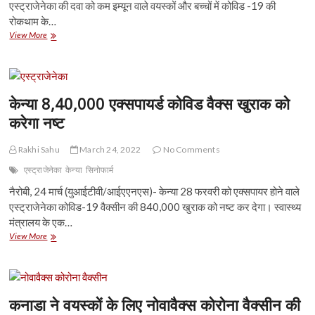
एस्ट्राजेनेका की दवा को कम इम्यून वाले वयस्कों और बच्चों में कोविड -19 की
रोकथाम के…
कनाडा
View More
ने
एस्ट्राजेनेका
कोविड
-19
रोकथाम
केन्या 8,40,000 एक्सपायर्ड कोविड वैक्स खुराक को
दवा
करेगा नष्ट
को
मंजूरी
दी
Rakhi Sahu
March 24, 2022
No Comments
एस्ट्राजेनेका
केन्या
सिनोफार्म
नैरोबी, 24 मार्च (युआईटीवी/आईएएनएस)- केन्या 28 फरवरी को एक्सपायर होने वाले
एस्ट्राजेनेका कोविड-19 वैक्सीन की 840,000 खुराक को नष्ट कर देगा। स्वास्थ्य
मंत्रालय के एक…
केन्या
View More
8,40,000
एक्सपायर्ड
कोविड
वैक्स
खुराक
कनाडा ने वयस्कों के लिए नोवावैक्स कोरोना वैक्सीन की
को