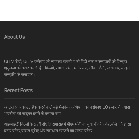
About Us
UiTV हिंदी, UiTV कनेक्ट की सहायक कंपनी है जो हिंदी भाषा में समाचारों की विस्तृत
श्रृंखला को कवर करती है। फिल्मों, संगीत, खेल, मनोरंजन, जीवन शैली, व्यवसाय, यात्रा
संस्कृति से समाचार।
Recent Posts
व्हाट्सऐप अकाउंट हैक करने वाले बड़े मैलवेयर अभियान का पर्दाफाश,10 हजार से ज्यादा
भारतीयों को साइबर हमले से बचाया गया
आईआईटी दिल्ली के 57वें दीक्षांत समारोह में पीएम मोदी का युवाओं को संदेश,बोले- जिज्ञासा
बनाए रखिए,सवाल पूछिए और समाधान खोजने का साहस रखिए