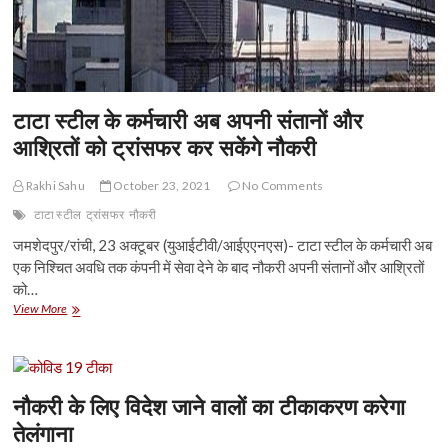
टाटा स्टील के कर्मचारी अब अपनी संतानों और
आश्रितों को ट्रांसफर कर सकेंगे नौकरी
Rakhi Sahu
October 23, 2021
No Comments
टाटा स्टील
ट्रांसफर
नौकरी
जमशेदपुर/रांची, 23 अक्टूबर (युआईटीवी/आईएएनएस)- टाटा स्टील के कर्मचारी अब
एक निश्चित अवधि तक कंपनी में सेवा देने के बाद नौकरी अपनी संतानों और आश्रितों
को…
टाटा
View More
स्टील
के
कर्मचारी
अब
अपनी
नौकरी के लिए विदेश जाने वालों का टीकाकरण करेगा
संतानों
तेलंगाना
और