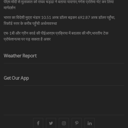
पीएम मोदी से मुलाकात को राघव चड्ढा ने बताया यादगार,गणेश प्रतिमा भेंट कर लिया
मार्गदर्शन
भारत का विदेशी मुद्रा भंडार 10.51 अरब डॉलर बढ़कर 692.87 अरब डॉलर पहुँचा,
रिकॉर्ड स्तर के करीब पहुँची अर्थव्यवस्था
एच-1बी और ग्रीन कार्ड की पीईआरएम प्रक्रिया में बदलाव की माँग,भारतीय टेक
प्रोफेशनल्स पर पड़ सकता है असर
Weather Report
Get Our App
facebook
twitter
instagram
pinterest
linkedin