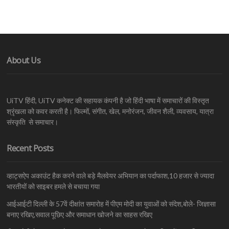
About Us
UiTV हिंदी, UiTV कनेक्ट की सहायक कंपनी है जो हिंदी भाषा में समाचारों की विस्तृत
श्रृंखला को कवर करती है। फिल्मों, संगीत, खेल, मनोरंजन, जीवन शैली, व्यवसाय, यात्रा
संस्कृति से समाचार।
Recent Posts
व्हाट्सऐप अकाउंट हैक करने वाले बड़े मैलवेयर अभियान का पर्दाफाश,10 हजार से ज्यादा
भारतीयों को साइबर हमले से बचाया गया
आईआईटी दिल्ली के 57वें दीक्षांत समारोह में पीएम मोदी का युवाओं को संदेश,बोले- जिज्ञासा
बनाए रखिए,सवाल पूछिए और समाधान खोजने का साहस रखिए