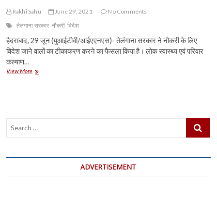
आश्रितों
को
Rakhi Sahu
June 29, 2021
No Comments
ट्रांसफर
तेलंगाना सरकार
नौकरी
विदेश
कर
सकेंगे
हैदराबाद, 29 जून (युआईटीवी/आईएएनएस)- तेलंगाना सरकार ने नौकरी के लिए
नौकरी
विदेश जाने वालों का टीकाकरण करने का फैसला किया है। लोक स्वास्थ्य एवं परिवार
कल्याण…
नौकरी
View More
के
लिए
विदेश
जाने
वालों
Search
का
टीकाकरण
…
करेगा
तेलंगाना
ADVERTISEMENT