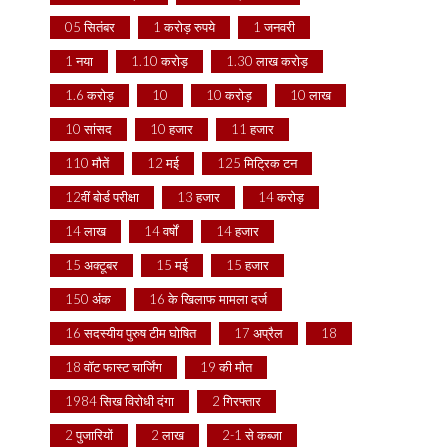
05 सितंबर
1 करोड़ रुपये
1 जनवरी
1 नया
1.10 करोड़
1.30 लाख करोड़
1.6 करोड़
10
10 करोड़
10 लाख
10 सांसद
10 हजार
11 हजार
110 मौतें
12 मई
125 मिट्रिक टन
12वीं बोर्ड परीक्षा
13 हजार
14 करोड़
14 लाख
14 वर्षों
14 हजार
15 अक्टूबर
15 मई
15 हजार
150 अंक
16 के खिलाफ मामला दर्ज
16 सदस्यीय पुरुष टीम घोषित
17 अप्रैल
18
18 वॉट फास्ट चार्जिंग
19 की मौत
1984 सिख विरोधी दंगा
2 गिरफ्तार
2 पुजारियों
2 लाख
2-1 से कब्जा