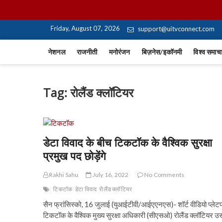
Skip
UiTV Hindi News
to
content
Friday, August 07, 2026
support@uitvconnect.com
नेशनल
राजनीती
मनोरंजन
बिज़नेस/इकॉनमी
विश्व समाच
Tag:
रोलैंड क्लॉटियर
डेटा विवाद के बीच टिकटॉक के वैश्विक सुरक्षा
प्रमुख पद छोड़ेंगे
Rakhi Sahu
July 16, 2022
No Comments
टिकटॉक
डेटा विवाद
रोलैंड क्लॉटियर
सैन फ्रांसिस्को, 16 जुलाई (युआईटीवी/आईएएनएस)- शॉर्ट वीडियो प्लेटफ
टिकटॉक के वैश्विक मुख्य सुरक्षा अधिकारी (सीएसओ) रोलैंड क्लॉटियर उ