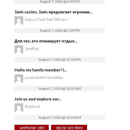
August 7, 2026 @ 6:00 PM
1win casino, 1win предлагает игрокам...
https://1win-fwk788.sbs/
August 7, 2026 @ 5:08 PM
Для тех, кто планирует отдых...
JerePup
August 7, 2026 @ 12:56 PM
Hello my family member! I...
poolzubehör bestellen
August 7, 2026 @ 10:33 AM
Join us and explore our...
Robincet
August 7, 2026 @ 10:24 AM
'आपत्तिजनक' ट्वीट
'हाई-एंड' फ्रंट कैमरा