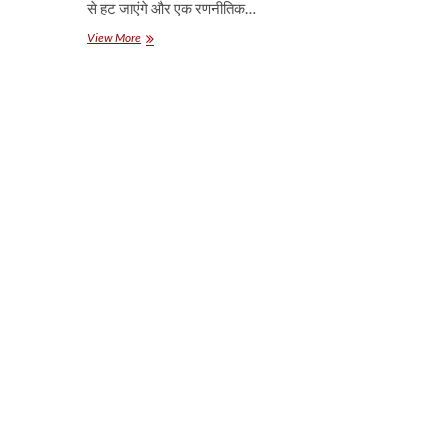
से हट जाएंगे और एक रणनीतिक…
डेटा
View More
विवाद
के
बीच
टिकटॉक
के
वैश्विक
सुरक्षा
प्रमुख
पद
छोड़ेंगे