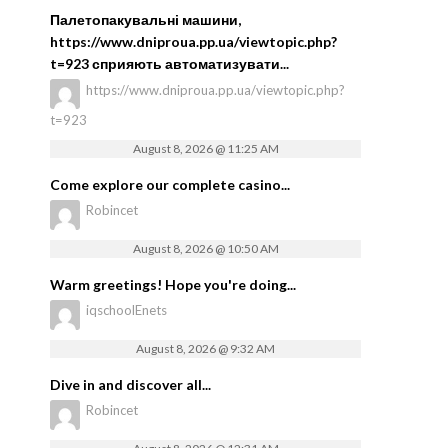
Палетопакувальні машини,
https://www.dniproua.pp.ua/viewtopic.php?
t=923 сприяють автоматизувати...
https://www.dniproua.pp.ua/viewtopic.php?
t=923
August 8, 2026 @ 11:25 AM
Come explore our complete casino...
Robincet
August 8, 2026 @ 10:50 AM
Warm greetings! Hope you're doing...
iqschoolEnets
August 8, 2026 @ 9:32 AM
Dive in and discover all...
Robincet