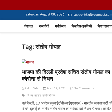
Skip
UiTV Hindi News
to
content
Saturday, August 08, 2026
support@uitvconnect.co
नेशनल
राजनीती
मनोरंजन
बिज़नेस/इकॉनमी
विश्व समाच
Tag:
संतोष गोयल
भाजपा की दिल्ली प्रदेश सचिव संतोष गोयल का
कोरोना से निधन
Rakhi Sahu
April 19, 2021
No Comments
निधन
भाजपा
संतोष गोयल
नई दिल्ली, 19 अप्रैल (युआईटीवी/आईएएनएस)- भारतीय जनता पार्टी क
दिल्ली इकाई की सचिव संतोष गोयल का रविवार को निधन हो गया। कोवि