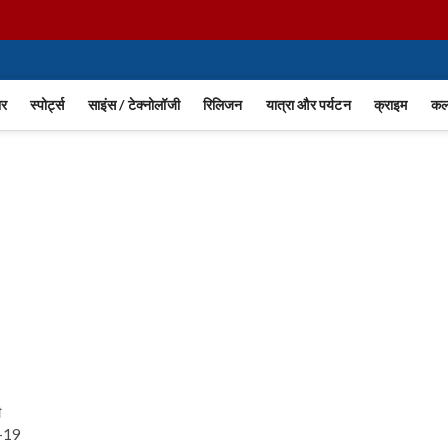
m
ार
स्पोर्ट्स
साइंस / टेक्नोलॉजी
रिलिजन
यात्रा और पर्यटन
क्राइम
कला
ी
ड-19