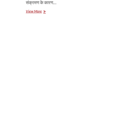
संक्रमण के कारण…
भाजपा
View More
की
दिल्ली
प्रदेश
सचिव
संतोष
गोयल
का
कोरोना
से
निधन