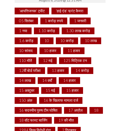
August 8, 2026 @ 12:31 AM
'आपत्तिजनक' ट्वीट
'हाई-एंड' फ्रंट कैमरा
05 सितंबर
1 करोड़ रुपये
1 जनवरी
1 नया
1.10 करोड़
1.30 लाख करोड़
1.6 करोड़
10
10 करोड़
10 लाख
10 सांसद
10 हजार
11 हजार
110 मौतें
12 मई
125 मिट्रिक टन
12वीं बोर्ड परीक्षा
13 हजार
14 करोड़
14 लाख
14 वर्षों
14 हजार
15 अक्टूबर
15 मई
15 हजार
150 अंक
16 के खिलाफ मामला दर्ज
16 सदस्यीय पुरुष टीम घोषित
17 अप्रैल
18
18 वॉट फास्ट चार्जिंग
19 की मौत
1984 सिख विरोधी दंगा
2 गिरफ्तार