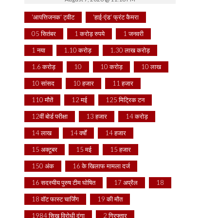
'आपत्तिजनक' ट्वीट
'हाई-एंड' फ्रंट कैमरा
05 सितंबर
1 करोड़ रुपये
1 जनवरी
1 नया
1.10 करोड़
1.30 लाख करोड़
1.6 करोड़
10
10 करोड़
10 लाख
10 सांसद
10 हजार
11 हजार
110 मौतें
12 मई
125 मिट्रिक टन
12वीं बोर्ड परीक्षा
13 हजार
14 करोड़
14 लाख
14 वर्षों
14 हजार
15 अक्टूबर
15 मई
15 हजार
150 अंक
16 के खिलाफ मामला दर्ज
16 सदस्यीय पुरुष टीम घोषित
17 अप्रैल
18
18 वॉट फास्ट चार्जिंग
19 की मौत
1984 सिख विरोधी दंगा
2 गिरफ्तार