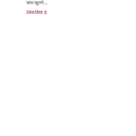
साथ खुलने…
पहली
View More
बार
सेंसेक्स
47,000
के
पार,
रिकॉर्ड
ऊंचाई
को
छूकर
फिसले
प्रमुख
सूचकांक