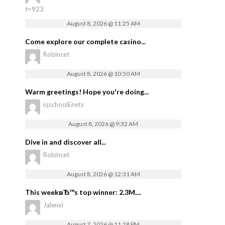
t=923
August 8, 2026 @ 11:25 AM
Come explore our complete casino...
Robincet
August 8, 2026 @ 10:50 AM
Warm greetings! Hope you're doing...
iqschoolEnets
August 8, 2026 @ 9:32 AM
Dive in and discover all...
Robincet
August 8, 2026 @ 12:31 AM
This weekвЂ™s top winner: 2.3M....
Jalenxi
August 7, 2026 @ 11:18 PM