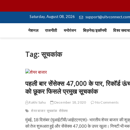
Skip
UiTV Hindi News
to
content
Saturday, August 08, 2026
support@uitvconnect.co
नेशनल
राजनीती
मनोरंजन
बिज़नेस/इकॉनमी
विश्व समाच
Tag:
सूचकांक
पहली बार सेंसेक्स 47,000 के पार, रिकॉर्ड ऊं
को छूकर फिसले प्रमुख सूचकांक
Rakhi Sahu
December 18, 2020
No Comments
शेयर बाजार
सूचकांक
सेंसेक्स
मुंबई, 18 दिसंबर (युआईटीवी/आईएएनएस)- भारतीय शेयर बाजार की शुक
को तेज शुरूआत हुई और सेंसेक्स 47,000 के उपर खुला। निफ्टी भी मबज