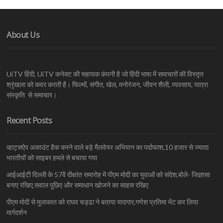
About Us
UiTV हिंदी, UiTV कनेक्ट की सहायक कंपनी है जो हिंदी भाषा में समाचारों की विस्तृत
श्रृंखला को कवर करती है। फिल्मों, संगीत, खेल, मनोरंजन, जीवन शैली, व्यवसाय, यात्रा
संस्कृति से समाचार।
Recent Posts
व्हाट्सऐप अकाउंट हैक करने वाले बड़े मैलवेयर अभियान का पर्दाफाश,10 हजार से ज्यादा
भारतीयों को साइबर हमले से बचाया गया
आईआईटी दिल्ली के 57वें दीक्षांत समारोह में पीएम मोदी का युवाओं को संदेश,बोले- जिज्ञासा
बनाए रखिए,सवाल पूछिए और समाधान खोजने का साहस रखिए
पीएम मोदी से मुलाकात को राघव चड्ढा ने बताया यादगार,गणेश प्रतिमा भेंट कर लिया
मार्गदर्शन