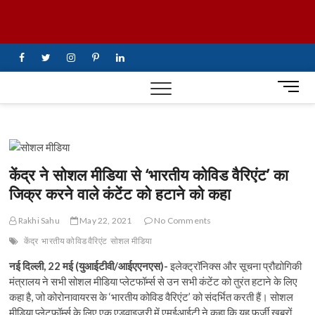
Skip
UiTV Hindi
to
content
News
facebook
twitter
instagram
pinterest
linkedin
M
e
n
u
B
u
केंद्र ने सोशल मीडिया से ‘भारतीय कोविड वैरिएंट’ का
t
जिक्र करने वाले कंटेंट को हटाने को कहा
t
o
Rakhi Sahu
May 22, 2021
No Comments
n
केंद्र
भारतीय कोविड वैरिएंट
सोशल मीडिया
नई दिल्ली, 22 मई (युआईटीवी/आईएएनएस)-
इलेक्ट्रॉनिक्स और सूचना प्रौद्योगिकी
मंत्रालय ने सभी सोशल मीडिया प्लेटफॉर्म्स से उन सभी कंटेंट को तुरंत हटाने के लिए
कहा है, जो कोरोनावायरस के ‘भारतीय कोविड वैरिएंट’ को संदर्भित करती हैं। सोशल
मीडिया प्लेटफॉर्म्स के लिए एक एडवाइजरी में एमईआईटी ने कहा कि यह फर्जी खबरों,