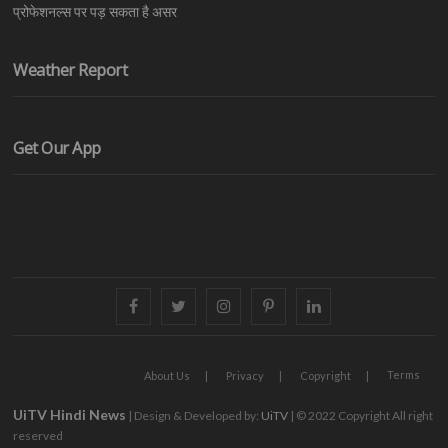
प्रोफेशनल्स पर पड़ सकता है असर
Weather Report
Get Our App
facebook
twitter
instagram
pinterest
linkedin
Terms
About Us
Privacy
Copyright
UiTV Hindi News
| Design & Developed by:
UiTV
| © 2022 Copyright All right
reserved