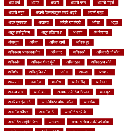
अदा शर्मा
अंदाज
अदाणी
अदाणी ग्रुप
अदाणी पोर्ट्स
अदाणी समूह
अदानी तिरुवनंतपुरम हवाई अड्डे
अदानी समूह
अदार पूनावाला
अदालत
अदिति राव हैदरी
अंदेशा
अद्भुत
अद्भुत इकोटूरिज्म
अद्भुत इतिहास है
अधपके
अंधविश्वास
अंधाधुन
अधिक
अधिक दामों
अधिक हुए
अधिकतम आपातकालीन
अधिकार
अधिकारी
अधिकारी की मौत
अधिकांश
अधिकृत शेयर पूंजी
अधिग्रहण
अधिग्रहण सौदे
अधिशेष
अधिसूचित रोग
अधीरा
अध्यक्ष
अध्यक्षता
अध्ययन
अध्यादेश
अनटैग
अनंत सिंह
अनंतनाग
अनन्या पांडे
अनमेन्शन
अनमोल ठकेरिया ढिल्लन
अनम्यूट
अनरियल इंजन 5
अनलिमिटेड वॉयस कॉल
अनलॉक
अनलॉक फीचर
अनलॉक-5
अनवॉन्टेड ट्रैकिंग
अनसेंडिंग आईमैसेजिस
अनावरण
अनासतासिया पावलिउचेंकोवा