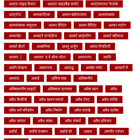
अल्ट्रा-वाइड कैमरा
अल्ट्रा-वाइडबैंड सपोर्ट
अल्ट्राफास्ट नेटवर्क
अल्ट्रोज
अल्पकालिक
अल्पन बंद्योपाध्याय
अल्पसंख्यक
अल्पसंख्यक समुदाय
अल्फा वेरिएंट
अल्फा वैरिएंट
अल्फा स्ट्रेन
अल्फाबेट
अल्बटरे फर्नाडीज
अल्बर्ट आइंस्टीन
अल्बर्ट क्वीसाल
अल्बर्ट बौर्ला
अल्बानिया
अल्लू अर्जुन
अवंता रियलिटी
अवतार 2
अवतार: द वे ऑफ वॉटर
अवधारणा
अवधि
अवनि लेखारा
अवमानना
अवरुद्ध
अवशेष स्पॉट
अवसरों में
अवसाद
अवार्ड
अविना शाह
अविश्वनीय
अविश्वसनीय साइटों
अविश्वास प्रस्ताव
अवेश खान
अवैध
अवैध कैसीनो
अवैध खनन मामले
अवैध टेस्ट
अवैध तरीके
अवैध धर्म परिवर्तन
अवैध निर्माण
अवैध पटाखे
अवैध प्रवेश
अवैध व्यापार
अवैध संबंध
अवैध संबंधों
अवैध हथियार
अवॉर्ड
अवॉर्ड फंक्शन
अवॉर्ड शो
अव्वल
अशनीर ग्रोवर