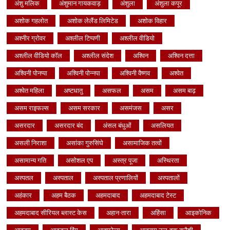
अंशु मलिक
अंशुमान गायकवाड़
अंशुला
अंशुला कपूर
अशोक गहलोत
अशोक लेलैंड लिमिटेड
अशोक विहार
अश्नीर ग्रोवर
अश्लील टिप्पणी
अश्लील वीडियो
अश्लील वीडियो कॉल
अश्लील संदेश
अश्विन
अश्विन दत्ता
अश्विनी पोनप्पा
अश्विनी पोन्नपा
अश्विनी वैष्णव
अश्वेत
अश्वेत महिला
अष्टधातु
असफल
असम
असम बाढ़
असम राइफल्स
असम सरकार
असमंजस
असर
असरदार
असरदार बंद
अंसल बंधुओं
असलियत
असली निराशा
असांका गुरुसिंघे
असामाजिक तत्वों
असामान्य गति
असोशल एप
अस्त्र पूजा
अस्थिरता
अस्पतल
अस्पताल
अस्पताल प्रणालियों
अस्पतालों
अहंकार
अहम बैठक
अहमदाबाद
अहमदाबाद टेस्ट
अहमदाबाद सीरियल ब्लास्ट केस
अहान-तारा
अहिंसा
आइकोनिक