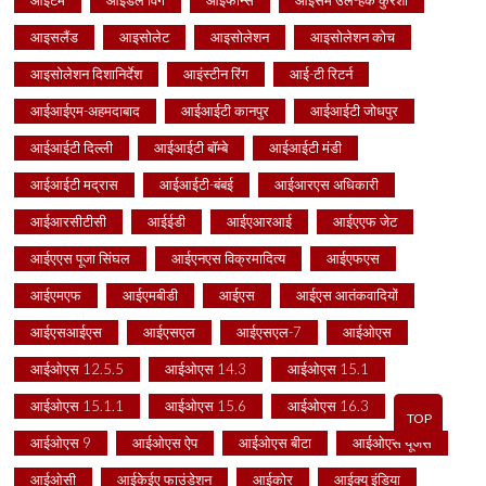
आइटम
आइडल विंग
आइफोन्स
आइसम उल-हक कुरैशी
आइसलैंड
आइसोलेट
आइसोलेशन
आइसोलेशन कोच
आइसोलेशन दिशानिर्देश
आइंस्टीन रिंग
आई-टी रिटर्न
आईआईएम-अहमदाबाद
आईआईटी कानपुर
आईआईटी जोधपुर
आईआईटी दिल्ली
आईआईटी बॉम्बे
आईआईटी मंडी
आईआईटी मद्रास
आईआईटी-बंबई
आईआरएस अधिकारी
आईआरसीटीसी
आईईडी
आईएआरआई
आईएएफ जेट
आईएएस पूजा सिंघल
आईएनएस विक्रमादित्य
आईएफएस
आईएमएफ
आईएमबीडी
आईएस
आईएस आतंकवादियों
आईएसआईएस
आईएसएल
आईएसएल-7
आईओएस
आईओएस 12.5.5
आईओएस 14.3
आईओएस 15.1
आईओएस 15.1.1
आईओएस 15.6
आईओएस 16.3
TOP
आईओएस 9
आईओएस ऐप
आईओएस बीटा
आईओएस यूजर्स
आईओसी
आईकेईए फाउंडेशन
आईकोर
आईक्यू इंडिया