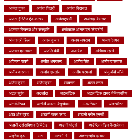
अजंता गुफा
अजंता चित्रों
अजंता विरासत
अजंता हेरिटेज एंड कल्चर
अजंताएचसी
अजंताह विरासत
अजंताह विरासत और संस्कृति
अजंताहक ऑनलाइन प्लेटफॉर्म
अंजनाद्री हिल्स
अजय कुमार
अजय जयराम
अजय देवगन
अजरुन हलनकर
अंजलि देवी
अजारेंका
अजिंक्य रहाणे
अजिक्या रहाणे
अजीत अगरकर
अजीत सिंह
अजीब दासतांस
अजीब दास्तान
अजीब दास्तांस
अजीम प्रेमजी
अंजू बॉबी जॉर्ज
अजेय क्रम
अजेयक्रम
अज्ञानता
अटल टनल
अटल सुरंग
अटलांटा
अटलांटिक
अटलांटिक टायर चैम्पियनशिप
अंटार्कटिका
अटॉर्नी जनरल वेणुगोपाल
अंडरटेकर
अंडरवॉटर
अंडा और ब्रेड
अडाणी पावर प्लांट
अडानी ग्रीन एनर्जी
अडानी ट्रांसमिशन लिमिटेड
अडानी पोर्ट्स
अडेप्टिव नॉइज कैंसलेशन
अंड्रेज डूडा
अंत
अतरंगी रे
अंतरग्रहीय प्रयास