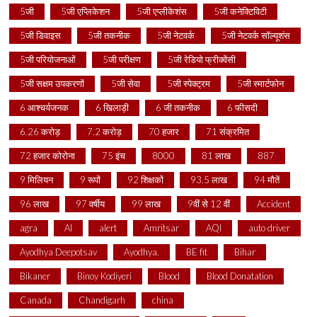
5जी
5जी एप्लिकेशन
5जी एप्लीकेशंस
5जी कनेक्टिविटी
5जी डिवाइस
5जी तकनीक
5जी नेटवर्क
5जी नेटवर्क सॉल्यूशंस
5जी परियोजनाओं
5जी परीक्षण
5जी रेडियो फ्रीक्वेंसी
5जी सक्षम उपकरणों
5जी सेवा
5जी स्पेक्ट्रम
5जी स्मार्टफोन
6 आश्चर्यजनक
6 खिलाड़ी
6 जी तकनीक
6 फीसदी
6.26 करोड़
7.2 करोड़
70 हजार
71 संक्रमित
72 हजार कोरोना
75 इंच
8000
81 लाख
887
9 मिलियन
9 रूपों
92 शिक्षकों
93.5 लाख
94 मौतें
96 लाख
97 वर्षीय
99 लाख
9वीं से 12 वीं
Accident
agra
AI
alert
Amritsar
AQI
auto driver
Ayodhya Deepotsav
Ayodhya.
BE fit
Bihar
Bikaner
Binoy Kodiyeri
Blood
Blood Donatation
Canada
Chandigarh
china