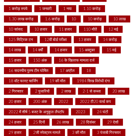
1 करोड़ रुपये
1 जनवरी
1 नया
1.10 करोड़
1.30 लाख करोड़
1.6 करोड़
10
10 करोड़
10 लाख
10 सांसद
10 हजार
11 हजार
110 मौतें
12 मई
125 मिट्रिक टन
12वीं बोर्ड परीक्षा
13 हजार
14 करोड़
14 लाख
14 वर्षों
14 हजार
15 अक्टूबर
15 मई
15 हजार
150 अंक
16 के खिलाफ मामला दर्ज
16 सदस्यीय पुरुष टीम घोषित
17 अप्रैल
18
18 वॉट फास्ट चार्जिंग
19 की मौत
1984 सिख विरोधी दंगा
2 गिरफ्तार
2 पुजारियों
2 लाख
2-1 से कब्जा
20 लाख
20 हजार
200 अंक
2022
2022 टी20 वर्ल्ड कप
2022 में शीर्ष 5 बजट के अनुकूल लैपटॉप
2023
24 घंटों
24 हजार
25 दिनों
26 लाख
28 दिसंबर
29 देशों
29 हजार
2जी स्पेक्ट्रम मामले
3 की मौत
3 पंजाबी गिरफ्तार