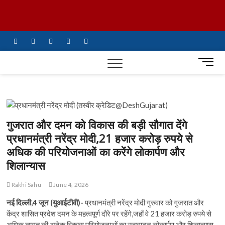
Skip
UiTV Hindi
to
content
News
facebook
twitter
instagram
pinterest
linkedin
M
e
n
u
B
u
गुजरात और दमन को विकास की बड़ी सौगात देंगे
t
प्रधानमंत्री नरेंद्र मोदी,21 हजार करोड़ रुपये से
t
अधिक की परियोजनाओं का करेंगे लोकार्पण और
o
n
शिलान्यास
Rakhi Sahu
June 4, 2026
नई दिल्ली,4 जून (युआईटीवी)-
प्रधानमंत्री नरेंद्र मोदी गुरुवार को गुजरात और
केंद्र शासित प्रदेश दमन के महत्वपूर्ण दौरे पर रहेंगे,जहाँ वे 21 हजार करोड़ रुपये से
अधिक लागत की अनेक विकास परियोजनाओं का उद्घाटन,लोकार्पण और शिलान्यास