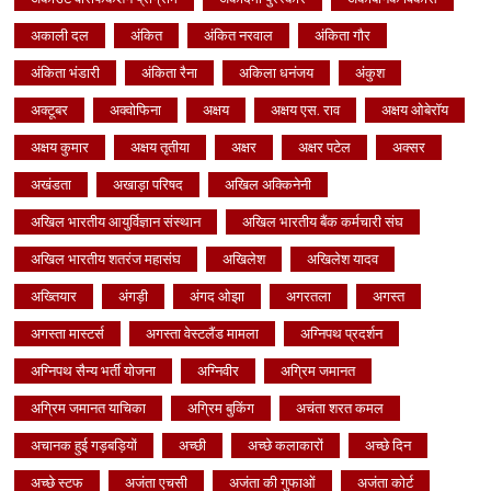
अकाली दल
अंकित
अंकित नरवाल
अंकिता गौर
अंकिता भंडारी
अंकिता रैना
अकिला धनंजय
अंकुश
अक्टूबर
अक्वोफिना
अक्षय
अक्षय एस. राव
अक्षय ओबेरॉय
अक्षय कुमार
अक्षय तृतीया
अक्षर
अक्षर पटेल
अक्सर
अखंडता
अखाड़ा परिषद
अखिल अक्किनेनी
अखिल भारतीय आयुर्विज्ञान संस्थान
अखिल भारतीय बैंक कर्मचारी संघ
अखिल भारतीय शतरंज महासंघ
अखिलेश
अखिलेश यादव
अख्तियार
अंगड़ी
अंगद ओझा
अगरतला
अगस्त
अगस्ता मास्टर्स
अगस्ता वेस्टलैंड मामला
अग्निपथ प्रदर्शन
अग्निपथ सैन्य भर्ती योजना
अग्निवीर
अग्रिम जमानत
अग्रिम जमानत याचिका
अग्रिम बुकिंग
अचंता शरत कमल
अचानक हुई गड़बड़ियों
अच्छी
अच्छे कलाकारों
अच्छे दिन
अच्छे स्टफ
अजंता एचसी
अजंता की गुफाओं
अजंता कोर्ट