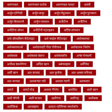
अरुणाचल
अरुणाचल प्रदेश
अरुणाचल यात्रा
अरुवी
अर्जुन एरिगैसी
अर्जुन कपूर
अर्जुन तेंदुलकर
अर्जुन पुरस्कार
अर्जुन बिजलानी
अर्जुन रामपाल
अर्जेटीना
अर्जेंटीना
अर्जेटीना ओपन
अर्जेटीनी स्ट्राइकर
अर्टिश लोपसन
अर्थ ऑब्जर्वेशन सैटेलाइट
अर्थ साइंस सैटेलाइट
अर्थव्यवस्था
अर्थव्यवस्थाओं
अर्थशास्त्री गीता गोपीनाथ
अर्धचालक निर्माण
अर्धशतक
अर्धशतक बेकार
अर्धशतकीय
अर्नब गोस्वामी
अर्नोल्ड श्वार्जनेगर
अर्पिता खान
अर्बनपाइपर
अर्मेनिया
अर्शी खान
अल कायदा
अल कुसैस
अल-अक्सा मस्जिद
अल-कायदा
अलकनंदा नदी
अलका त्यागी
अलक्जार
अलर्ट
अलर्ट मोड
अलवर गैंगरेप
अलविदा
अली खान
अली चेगेनी
अली फजल
अलीगंज
अलीगढ़
अलीबाबा
अलौकिक
अल्जाइमर
अल्ट्रा-प्रीमियम स्मार्टफोन