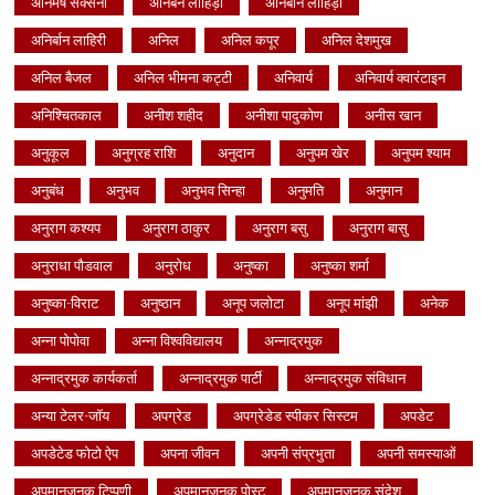
अनिमेष सक्सेना
अनिर्बन लाहिड़ी
अनिर्बान लाहिड़ी
अनिर्बान लाहिरी
अनिल
अनिल कपूर
अनिल देशमुख
अनिल बैजल
अनिल भीमना कट्टी
अनिवार्य
अनिवार्य क्वारंटाइन
अनिश्चितकाल
अनीश शहीद
अनीशा पादुकोण
अनीस खान
अनुकूल
अनुग्रह राशि
अनुदान
अनुपम खेर
अनुपम श्याम
अनुबंध
अनुभव
अनुभव सिन्हा
अनुमति
अनुमान
अनुराग कश्यप
अनुराग ठाकुर
अनुराग बसु
अनुराग बासु
अनुराधा पौडवाल
अनुरोध
अनुष्का
अनुष्का शर्मा
अनुष्का-विराट
अनुष्ठान
अनूप जलोटा
अनूप मांझी
अनेक
अन्ना पोपोवा
अन्ना विश्वविद्यालय
अन्नाद्रमुक
अन्नाद्रमुक कार्यकर्ता
अन्नाद्रमुक पार्टी
अन्नाद्रमुक संविधान
अन्या टेलर-जॉय
अपग्रेड
अपग्रेडेड स्पीकर सिस्टम
अपडेट
अपडेटेड फोटो ऐप
अपना जीवन
अपनी संप्रभुता
अपनी समस्याओं
अपमानजनक टिप्पणी
अपमानजनक पोस्ट
अपमानजनक संदेश