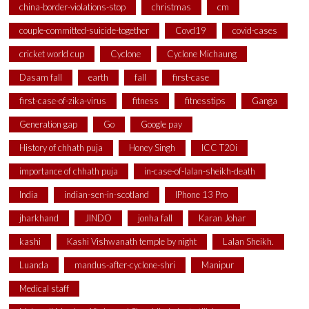
china-border-violations-stop
christmas
cm
couple-committed-suicide-together
Covd19
covid-cases
cricket world cup
Cyclone
Cyclone Michaung
Dasam fall
earth
fall
first-case
first-case-of-zika-virus
fitness
fitnesstips
Ganga
Generation gap
Go
Google pay
History of chhath puja
Honey Singh
ICC T20i
importance of chhath puja
in-case-of-lalan-sheikh-death
India
indian-sen-in-scotland
IPhone 13 Pro
jharkhand
JINDO
jonha fall
Karan Johar
kashi
Kashi Vishwanath temple by night
Lalan Sheikh.
Luanda
mandus-after-cyclone-shri
Manipur
Medical staff