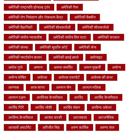
अमेरिकी राष्ट्रपति डोनाल्ड ट्रंप
अमेरिकी रैपर
अमेरिकी रोग नियंत्रण और रोकथाम केंद्र
अमेरिकी वैक्सीन
अमेरिकी वैज्ञानिकों
अमेरिकी शोधकर्ताओं
अमेरिकी शोधकर्ताओ
अमेरिकी संघीय न्यायाधीश
अमेरिकी संघीय वित्त घाटा
अमेरिकी सरकार
अमेरिकी संस्था
अमेरिकी सुप्रीम कोर्ट
अमेरिकी सेना
अमेरिकी स्मार्टफोन बाजार
अमेरिकी हवाई हमले
अमोनाइट
अमोल गुप्ते
अम्मान
अयप्पा-समर्पित
अयान मुखर्जी
अयोग्य
अयोग्य घोषित
अयोध्या
अयोध्या एयरपोर्ट
अयोध्या की कथा
अरण्यक
अरब सागर
अरमान जैन
अरमान मलिक
अरमान रल्हन
अरविंजद केजरीवाल
अरविंद
अरविंद केजरीवाल
अरविंद गिरि
अरविंद जोशी
अरविंद शंकर
अरविन्द अकेला
अरविन्द केजरीवाल
अरशद वारसी
अराजकता
अराजनैतिक
अरावली अपार्टमेंट
अरिजीत सिंह
अरुण कार्तिक
अरुणा तंवर