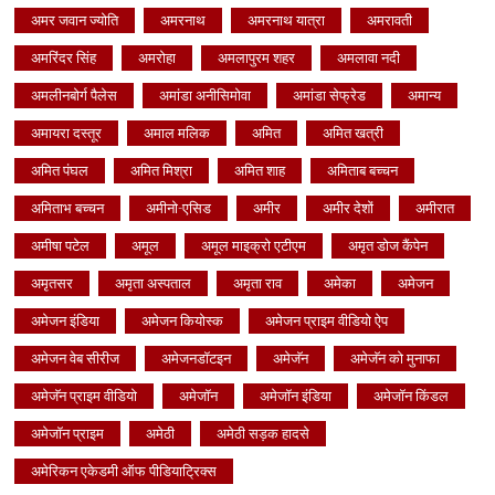
अमर जवान ज्योति
अमरनाथ
अमरनाथ यात्रा
अमरावती
अमरिंदर सिंह
अमरोहा
अमलापुरम शहर
अमलावा नदी
अमलीनबोर्ग पैलेस
अमांडा अनीसिमोवा
अमांडा सेफ्रेड
अमान्य
अमायरा दस्तूर
अमाल मलिक
अमित
अमित खत्री
अमित पंघल
अमित मिश्रा
अमित शाह
अमिताब बच्चन
अमिताभ बच्चन
अमीनो-एसिड
अमीर
अमीर देशों
अमीरात
अमीषा पटेल
अमूल
अमूल माइक्रो एटीएम
अमृत डोज कैंपेन
अमृतसर
अमृता अस्पताल
अमृता राव
अमेका
अमेजन
अमेजन इंडिया
अमेजन कियोस्क
अमेजन प्राइम वीडियो ऐप
अमेजन वेब सीरीज
अमेजनडॉटइन
अमेजॅन
अमेजॅन को मुनाफा
अमेजॅन प्राइम वीडियो
अमेजॉन
अमेजॉन इंडिया
अमेजॉन किंडल
अमेजॉन प्राइम
अमेठी
अमेठी सड़क हादसे
अमेरिकन एकेडमी ऑफ पीडियाट्रिक्स