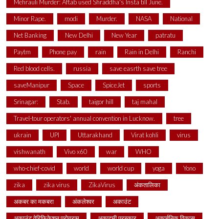
Mehrauli Murder: Aftab used Shraddha's Insta till June.
Minor Rape.
modi
Murder.
NASA
National
Net Banking
New Delhi
New Year
patratu
Paytm
Phone pay
rain
Rain in Delhi
Ranchi
Red blood cells.
russia
save easrth save tree
saveManipur
Space
SpiceJet
sports
Srinagar:
Stab.
taigor hill
taj mahal
Travel-tour operators' annual convention in Lucknow.
tree
ukrain
UPI
Uttarakhand
Virat kohli
virus
vishwanath
Vivo x60
war
WHO
who-chief-covid
world
world cup
yoga
Yono
zika
zika virus
ZikaVirus
अंकतालिका
अकबर का मकबरा
अंकलेश्वर
अकाउंट
अकाउंट वेरिफिकेशन प्रोग्राम
अकादमी पुरस्कार
अकार्बनिक विकास