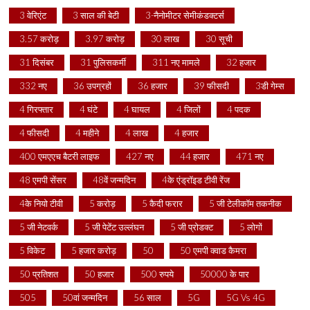
3 वेरिएंट
3 साल की बेटी
3-नैनोमीटर सेमीकंडक्टर्स
3.57 करोड़
3.97 करोड़
30 लाख
30 सूची
31 दिसंबर
31 पुलिसकर्मी
311 नए मामले
32 हजार
332 नए
36 उपग्रहों
36 हजार
39 फीसदी
3डी गेम्स
4 गिरफ्तार
4 घंटे
4 घायल
4 जिलों
4 पदक
4 फीसदी
4 महीने
4 लाख
4 हजार
400 एमएएच बैटरी लाइफ
427 नए
44 हजार
471 नए
48 एमपी सेंसर
48वें जन्मदिन
4के एंड्रॉइड टीवी रेंज
4के नियो टीवी
5 करोड़
5 कैदी फरार
5 जी टेलीकॉम तकनीक
5 जी नेटवर्क
5 जी पेटेंट उल्लंघन
5 जी प्रोडक्ट
5 लोगों
5 विकेट
5 हजार करोड़
50
50 एमपी क्वाड कैमरा
50 प्रतिशत
50 हजार
500 रुपये
50000 के पार
505
50वां जन्मदिन
56 साल
5G
5G Vs 4G