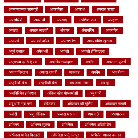
अपमानजनक सामग्री
अपराजित
अपराध
अपराध शाखा
अपराधियों
अपराधी
अपशब्द
अपशिष्ट जल
अपहरण
अपहृत
अपहृत लड़की
अंपायर
अंपायरिंग
अंपायरिग
अंपायर्स
अंपायर्स कॉल
अपारशक्ति
अपारशक्ति खुराना
अपूर्व दलाल
अपेक्षाओं
अपोलो
अपोलो हॉस्पिटल्स
अप्रत्यक्ष प्रतिक्रिया
अप्रमेय राधाकृष्ण
अप्रैल
अफगान यूजर्स
अफगानिस्तान
अफरा-तफरी
अफवाह
अफीम
अफ्रीका
अफ्रीकी देश
अफ्रीकी देशों
अब जंतर मंतर
अब पूरा
अंबाविरिमैब इंजेक्शन
अंबिल महेश पोय्यामोझी
अबू धाबी
अबू धाबी ग्रां प्री
अंबेडकर
अंबेडकर की मूर्तियां
अंबेडकर जयंती
अंबोरी
अब्दू रोजिक
अब्बास-मस्तान
अभय 3
अभयारण्य
अभिनय
अभिनव शुक्ला
अभिनेता
अभिनेता अदिवी शेष
अभिनेता अमित मिस्त्री
अभिनेता अर्जुन कपूर
अभिनेता आनंद कन्नन