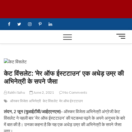
Skip
UiTV Hindi
to
content
News
facebook
twitter
instagram
pinterest
linkedin
M
e
n
u
B
u
केट विंसलेट: ‘मेर ऑफ ईस्टटाउन’ एक अधेड़ उम्र की
t
अभिनेत्री के सपने जैसा
t
o
Rakhi Sahu
June 2, 2021
No Comments
n
ऑस्कर विजेता अभिनेत्री
केट विंसलेट
मेर ऑफ ईस्टटाउन
लंदन, 2 जून (युआईटीवी/आईएएनएस)-
ऑस्कर विजेता अभिनेत्री अंग्रेजी केट
विंसलेट ने पहली बार ‘मेर ऑफ ईस्टटाउन’ की पटकथा पढ़ने के अपने अनुभव के बारे
में बात की है। उनका कहना है कि यह एक अधेड़ उम्र की अभिनेत्री के सपने जैसा
लगा।