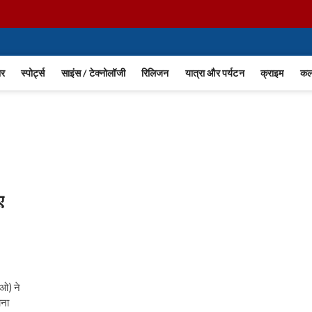
ार
स्पोर्ट्स
साइंस / टेक्नोलॉजी
रिलिजन
यात्रा और पर्यटन
क्राइम
कला
ए
चओ) ने
ाना