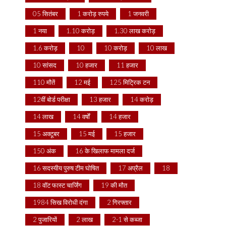
05 सितंबर
1 करोड़ रुपये
1 जनवरी
1 नया
1.10 करोड़
1.30 लाख करोड़
1.6 करोड़
10
10 करोड़
10 लाख
10 सांसद
10 हजार
11 हजार
110 मौतें
12 मई
125 मिट्रिक टन
12वीं बोर्ड परीक्षा
13 हजार
14 करोड़
14 लाख
14 वर्षों
14 हजार
15 अक्टूबर
15 मई
15 हजार
150 अंक
16 के खिलाफ मामला दर्ज
16 सदस्यीय पुरुष टीम घोषित
17 अप्रैल
18
18 वॉट फास्ट चार्जिंग
19 की मौत
1984 सिख विरोधी दंगा
2 गिरफ्तार
2 पुजारियों
2 लाख
2-1 से कब्जा