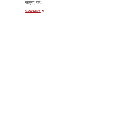
जाएगा, यह…
कोविड-19
View More
वेरिएंट
को
ग्रीक
वर्णमाला
के
नाम
दिए
जाएंगे:
डब्ल्यूएचओ