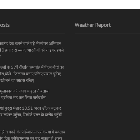
osts
Weather Report
काउंट हैक करने वाले बड़े मैलवेयर अभियान
,10 हजार से ज्यादा भारतीयों को साइबर हमले
ा
ी के 57वें दीक्षांत समारोह में पीएम मोदी का
देश,बोले- जिज्ञासा बनाए रखिए,सवाल पूछिए
खोजने का साहस रखिए
े मुलाकात को राघव चड्ढा ने बताया
प्रतिमा भेंट कर लिया मार्गदर्शन
ेशी मुद्रा भंडार 10.51 अरब डॉलर बढ़कर
डॉलर पहुँचा, रिकॉर्ड स्तर के करीब पहुँची
्रीन कार्ड की पीईआरएम प्रक्रिया में बदलाव
तीय टेक प्रोफेशनल्स पर पड़ सकता है असर