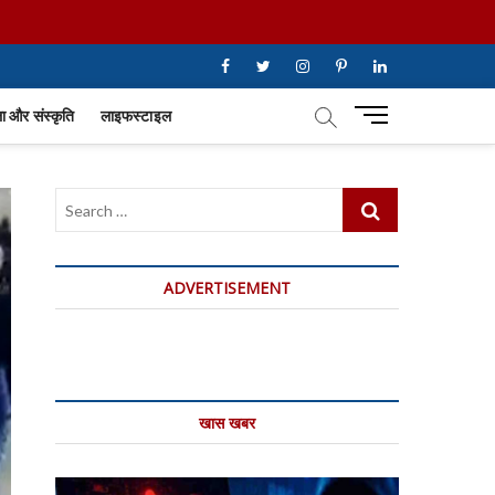
facebook
twitter
instagram
pinterest
linkedin
M
 और संस्कृति
लाइफस्टाइल
e
n
u
Search
B
…
u
t
t
ADVERTISEMENT
o
n
खास खबर