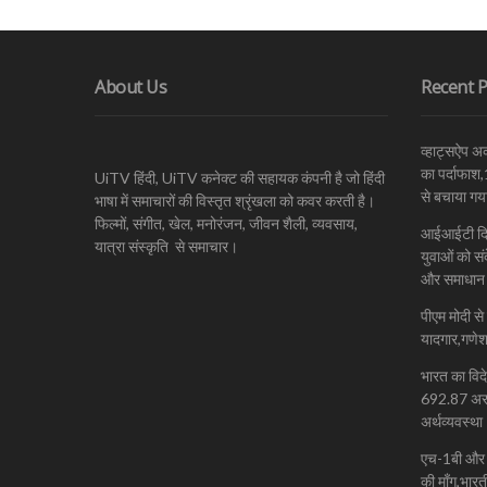
About Us
Recent P
व्हाट्सऐप अ
का पर्दाफाश
UiTV हिंदी, UiTV कनेक्ट की सहायक कंपनी है जो हिंदी
से बचाया गय
भाषा में समाचारों की विस्तृत श्रृंखला को कवर करती है।
फिल्मों, संगीत, खेल, मनोरंजन, जीवन शैली, व्यवसाय,
आईआईटी दिल्ल
यात्रा संस्कृति से समाचार।
युवाओं को सं
और समाधान 
पीएम मोदी स
यादगार,गणेश 
भारत का विद
692.87 अरब 
अर्थव्यवस्था
एच-1बी और ग
की माँग,भार