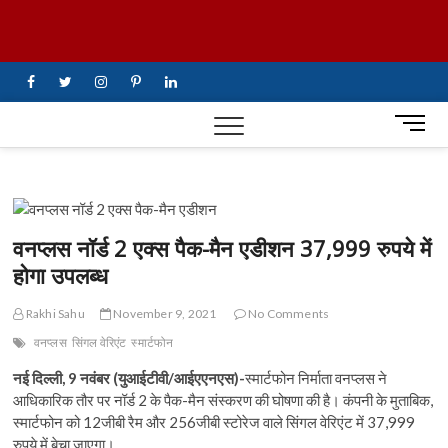
Skip
UiTV Hindi
to
content
News
facebook
twitter
instagram
pinterest
linkedin
M
e
n
u
B
u
वनप्लस नॉर्ड 2 एक्स पैक-मैन एडीशन 37,999 रुपये में
t
होगा उपलब्ध
t
o
Rakhi Sahu
November 9, 2021
No Comments
n
वनप्लस
सिंगल वेरिएंट
स्मार्टफोन
नई दिल्ली, 9 नवंबर (युआईटीवी/आईएएनएस)-
स्मार्टफोन निर्माता वनप्लस ने
आधिकारिक तौर पर नॉर्ड 2 के पैक-मैन संस्करण की घोषणा की है। कंपनी के मुताबिक,
स्मार्टफोन को 12जीबी रैम और 256जीबी स्टोरेज वाले सिंगल वेरिएंट में 37,999
रुपये में बेचा जाएगा।