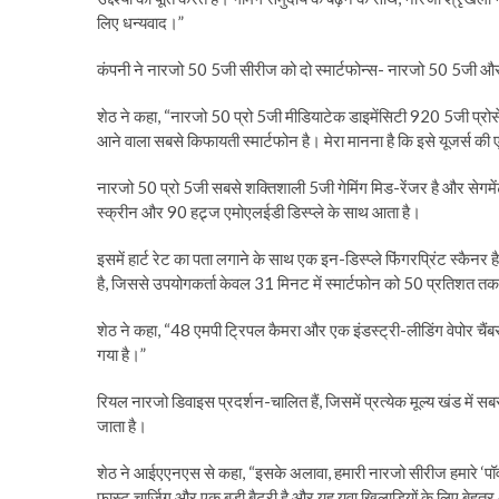
लिए धन्यवाद।”
कंपनी ने नारजो 50 5जी सीरीज को दो स्मार्टफोन्स- नारजो 50 5जी और
शेठ ने कहा, “नारजो 50 प्रो 5जी मीडियाटेक डाइमेंसिटी 920 5जी प्रोस
आने वाला सबसे किफायती स्मार्टफोन है। मेरा मानना है कि इसे यूजर्स क
नारजो 50 प्रो 5जी सबसे शक्तिशाली 5जी गेमिंग मिड-रेंजर है और सेगमे
स्क्रीन और 90 हट्र्ज एमोएलईडी डिस्प्ले के साथ आता है।
इसमें हार्ट रेट का पता लगाने के साथ एक इन-डिस्प्ले फिंगरप्रिंट स्कैनर
है, जिससे उपयोगकर्ता केवल 31 मिनट में स्मार्टफोन को 50 प्रतिशत तक
शेठ ने कहा, “48 एमपी ट्रिपल कैमरा और एक इंडस्ट्री-लीडिंग वेपोर चै
गया है।”
रियल नारजो डिवाइस प्रदर्शन-चालित हैं, जिसमें प्रत्येक मूल्य खंड में सब
जाता है।
शेठ ने आईएएनएस से कहा, “इसके अलावा, हमारी नारजो सीरीज हमारे ‘पॉवर म
फास्ट चार्जिग और एक बड़ी बैटरी है और यह युवा खिलाड़ियों के लिए बेहत