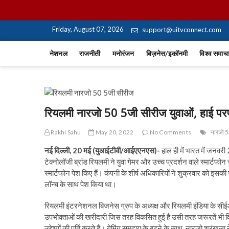
Skip
UiTV Hindi News
to
content
Friday, August 07, 2026
support@uitvconnect.com
नेशनल
राजनीती
मनोरंजन
बिज़नेस/इकॉनमी
विश्व समाच
रियलमी नारजो 50 5जी सीरीज युवाओं, हाई परफोर्
Rakhi Sahu
May 20, 2022
No Comments
नारजो 
नई दिल्ली, 20 मई (युआईटीवी/आईएएनएस)-
हाल ही में भारत में जनवर
टेक्नोलॉजी ब्रांड रियलमी ने युवा गेमर और उच्च प्रदर्शन वाले स्मार्टफ
स्मार्टफोन पेश किए हैं। कंपनी के शीर्ष अधिकारियों ने शुक्रवार को इ
लॉन्च के साथ पेश किया था।
रियलमी इंटरनेशनल बिजनेस ग्रुप के अध्यक्ष और रियलमी इंडिया के सीईओ म
उपभोक्ताओं की खरीदारी जिस तरह विकसित हुई है उसी तरह जरूरतें भी विक
उद्देश्यों की पूर्ति करते हैं। गेमिंग समुदाय के बढ़ने के साथ, नारजो श्रृ