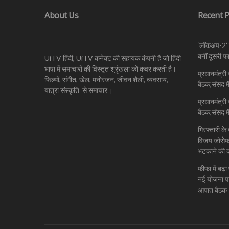
About Us
Recent P
‘लॉकअप-2’ क
बनीं दूसरी 
UiTV हिंदी, UiTV कनेक्ट की सहायक कंपनी है जो हिंदी
भाषा में समाचारों की विस्तृत श्रृंखला को कवर करती है।
प्रधानमंत्री 
फिल्मों, संगीत, खेल, मनोरंजन, जीवन शैली, व्यवसाय,
बैठक,संसद म
यात्रा संस्कृति से समाचार।
प्रधानमंत्री 
बैठक,संसद म
गिरफ्तारी के
विजय जोसेफ प
भटकाने की 
फीफा में बढ
नई योजना पर 
आपात बैठक