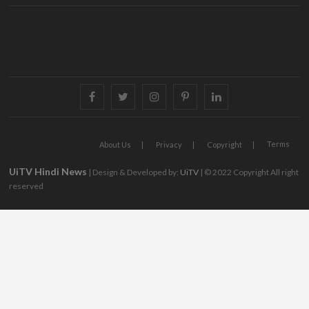
facebook
twitter
instagram
pinterest
linkedin
Terms
About Us
Privacy
Copyright
UiTV Hindi News
| Design & Developed by:
UiTV
| © 2022 Copyright All right
reserved