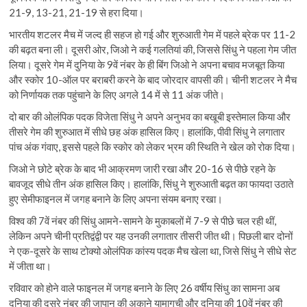
21-9, 13-21, 21-19 से हरा दिया।
भारतीय शटलर मैच में जल्द ही सहज हो गई और शुरुआती गेम में पहले ब्रेक पर 11-2
की बढ़त बना ली। दूसरी ओर, जिओ ने कई गलतियां की, जिससे सिंधु ने पहला गेम जीत
लिया। दूसरे गेम में दुनिया के 9वें नंबर के ही बिंग जिओ ने अपना बचाव मजबूत किया
और स्कोर 10-ऑल पर बराबरी करने के बाद जोरदार वापसी की। चीनी शटलर ने मैच
को निर्णायक तक पहुंचाने के लिए अगले 14 में से 11 अंक जीते।
दो बार की ओलंपिक पदक विजेता सिंधु ने अपने अनुभव का बखूबी इस्तेमाल किया और
तीसरे गेम की शुरुआत में सीधे छह अंक हासिल किए। हालांकि, पीवी सिंधु ने लगातार
पांच अंक गंवाए, इससे पहले कि स्कोर को लेकर भ्रम की स्थिति ने खेल को रोक दिया।
जिओ ने छोटे ब्रेक के बाद भी आक्रमण जारी रखा और 20-16 से पीछे रहने के
बावजूद सीधे तीन अंक हासिल किए। हालांकि, सिंधु ने शुरुआती बढ़त का फायदा उठाते
हुए सेमीफाइनल में जगह बनाने के लिए अपना संयम बनाए रखा।
विश्व की 7वें नंबर की सिंधु आमने-सामने के मुकाबलों में 7-9 से पीछे चल रही थीं,
लेकिन अपने चीनी प्रतिद्वंद्वी पर यह उनकी लगातार तीसरी जीत थी। पिछली बार दोनों
ने एक-दूसरे के साथ टोक्यो ओलंपिक कांस्य पदक मैच खेला था, जिसे सिंधु ने सीधे सेट
में जीता था।
रविवार को होने वाले फाइनल में जगह बनाने के लिए 26 वर्षीय सिंधु का सामना अब
दुनिया की दूसरे नंबर की जापान की अकाने यामागुची और दुनिया की 10वें नंबर की