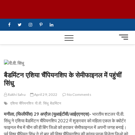
Skip
UiTV Hindi
to
content
News
facebook
twitter
instagram
pinterest
linkedin
M
e
n
u
B
u
बैडमिंटन एशिया चैंपियनशिप के सेमीफाइनल में पहुंचीं
t
सिंधु
t
o
Rakhi Sahu
April 29, 2022
No Comments
n
एशिया चैंपियनशिप
पी.वी. सिंधु
बैडमिंटन
मनीला, (फिलीपींस) 29 अप्रैल (युआईटीवी/आईएएनएस)-
भारतीय शटलर पी.वी.
सिंधु ने एशिया बैडमिंटन चैंपियनशिप 2022 में शुक्रवार को महिला एकल के क्वोर्टर
फाइनल मैच में चीन की ही बिंग जिओ को हराकर सेमीफाइनल में अपनी जगह बनाई।
पूर्व विश्व चैंपियन सिंधु ने दो बार की विश्व चैंपियनशिप की कांस्य पदक विजेता जिओ को