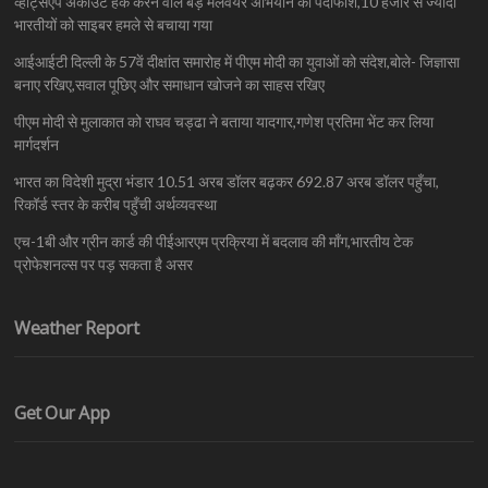
व्हाट्सऐप अकाउंट हैक करने वाले बड़े मैलवेयर अभियान का पर्दाफाश,10 हजार से ज्यादा
भारतीयों को साइबर हमले से बचाया गया
आईआईटी दिल्ली के 57वें दीक्षांत समारोह में पीएम मोदी का युवाओं को संदेश,बोले- जिज्ञासा
बनाए रखिए,सवाल पूछिए और समाधान खोजने का साहस रखिए
पीएम मोदी से मुलाकात को राघव चड्ढा ने बताया यादगार,गणेश प्रतिमा भेंट कर लिया
मार्गदर्शन
भारत का विदेशी मुद्रा भंडार 10.51 अरब डॉलर बढ़कर 692.87 अरब डॉलर पहुँचा,
रिकॉर्ड स्तर के करीब पहुँची अर्थव्यवस्था
एच-1बी और ग्रीन कार्ड की पीईआरएम प्रक्रिया में बदलाव की माँग,भारतीय टेक
प्रोफेशनल्स पर पड़ सकता है असर
Weather Report
Get Our App