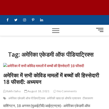
Skip
UiTV Hindi
to
content
News
facebook
twitter
instagram
pinterest
linkedin
M
e
n
u
B
Tag:
अमेरिका एकेडमी ऑफ पीडियाट्रिक्स
u
t
t
o
अमेरिका में सभी कोविड मामलों में बच्चों की हिस्सेदारी
n
18 फीसदी: अध्ययन
Rakhi Sahu
August 18, 2021
No Comments
अमेरिका एकेडमी ऑफ पीडियाट्रिक्स
अमेरिकी खाद्य एवं औषधि प्रशासन
टीकाकरण
वाशिंगटन, 18 अगस्त (युआईटीवी/आईएएनएस)- अमेरिका एकेडमी ऑफ