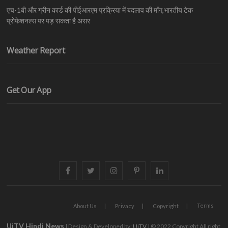
एच-1बी और ग्रीन कार्ड की पीईआरएम प्रक्रिया में बदलाव की माँग,भारतीय टेक
प्रोफेशनल्स पर पड़ सकता है असर
Weather Report
Get Our App
facebook
twitter
instagram
pinterest
linkedin
Terms
About Us
Privacy
Copyright
UiTV Hindi News
| Design & Developed by:
UiTV
| © 2022 Copyright All right