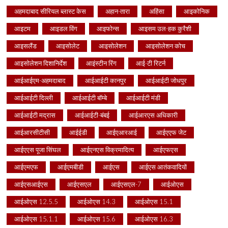
अहमदाबाद सीरियल ब्लास्ट केस
अहान-तारा
अहिंसा
आइकोनिक
आइटम
आइडल विंग
आइफोन्स
आइसम उल-हक कुरैशी
आइसलैंड
आइसोलेट
आइसोलेशन
आइसोलेशन कोच
आइसोलेशन दिशानिर्देश
आइंस्टीन रिंग
आई-टी रिटर्न
आईआईएम-अहमदाबाद
आईआईटी कानपुर
आईआईटी जोधपुर
आईआईटी दिल्ली
आईआईटी बॉम्बे
आईआईटी मंडी
आईआईटी मद्रास
आईआईटी-बंबई
आईआरएस अधिकारी
आईआरसीटीसी
आईईडी
आईएआरआई
आईएएफ जेट
आईएएस पूजा सिंघल
आईएनएस विक्रमादित्य
आईएफएस
आईएमएफ
आईएमबीडी
आईएस
आईएस आतंकवादियों
आईएसआईएस
आईएसएल
आईएसएल-7
आईओएस
आईओएस 12.5.5
आईओएस 14.3
आईओएस 15.1
आईओएस 15.1.1
आईओएस 15.6
आईओएस 16.3