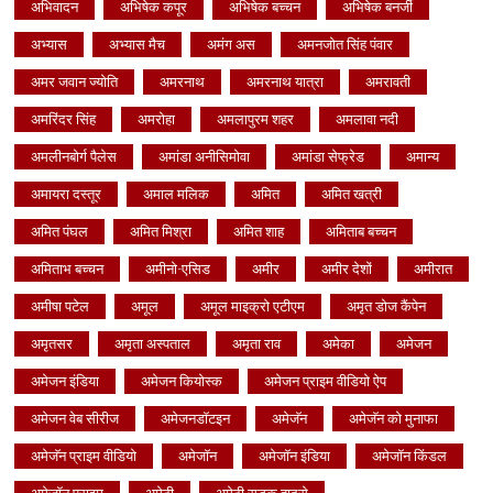
अभिवादन
अभिषेक कपूर
अभिषेक बच्चन
अभिषेक बनर्जी
अभ्यास
अभ्यास मैच
अमंग अस
अमनजोत सिंह पंवार
अमर जवान ज्योति
अमरनाथ
अमरनाथ यात्रा
अमरावती
अमरिंदर सिंह
अमरोहा
अमलापुरम शहर
अमलावा नदी
अमलीनबोर्ग पैलेस
अमांडा अनीसिमोवा
अमांडा सेफ्रेड
अमान्य
अमायरा दस्तूर
अमाल मलिक
अमित
अमित खत्री
अमित पंघल
अमित मिश्रा
अमित शाह
अमिताब बच्चन
अमिताभ बच्चन
अमीनो-एसिड
अमीर
अमीर देशों
अमीरात
अमीषा पटेल
अमूल
अमूल माइक्रो एटीएम
अमृत डोज कैंपेन
अमृतसर
अमृता अस्पताल
अमृता राव
अमेका
अमेजन
अमेजन इंडिया
अमेजन कियोस्क
अमेजन प्राइम वीडियो ऐप
अमेजन वेब सीरीज
अमेजनडॉटइन
अमेजॅन
अमेजॅन को मुनाफा
अमेजॅन प्राइम वीडियो
अमेजॉन
अमेजॉन इंडिया
अमेजॉन किंडल