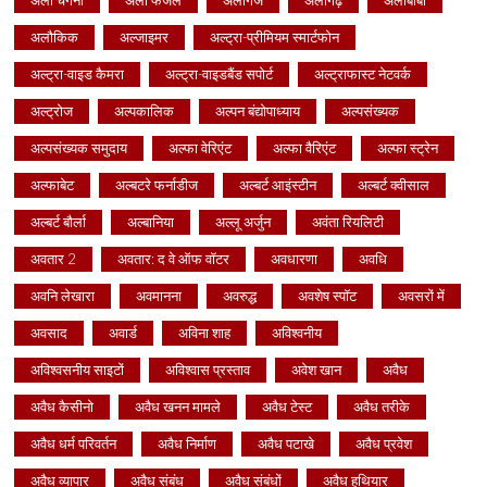
अली चेगेनी
अली फजल
अलीगंज
अलीगढ़
अलीबाबा
अलौकिक
अल्जाइमर
अल्ट्रा-प्रीमियम स्मार्टफोन
अल्ट्रा-वाइड कैमरा
अल्ट्रा-वाइडबैंड सपोर्ट
अल्ट्राफास्ट नेटवर्क
अल्ट्रोज
अल्पकालिक
अल्पन बंद्योपाध्याय
अल्पसंख्यक
अल्पसंख्यक समुदाय
अल्फा वेरिएंट
अल्फा वैरिएंट
अल्फा स्ट्रेन
अल्फाबेट
अल्बटरे फर्नाडीज
अल्बर्ट आइंस्टीन
अल्बर्ट क्वीसाल
अल्बर्ट बौर्ला
अल्बानिया
अल्लू अर्जुन
अवंता रियलिटी
अवतार 2
अवतार: द वे ऑफ वॉटर
अवधारणा
अवधि
अवनि लेखारा
अवमानना
अवरुद्ध
अवशेष स्पॉट
अवसरों में
अवसाद
अवार्ड
अविना शाह
अविश्वनीय
अविश्वसनीय साइटों
अविश्वास प्रस्ताव
अवेश खान
अवैध
अवैध कैसीनो
अवैध खनन मामले
अवैध टेस्ट
अवैध तरीके
अवैध धर्म परिवर्तन
अवैध निर्माण
अवैध पटाखे
अवैध प्रवेश
अवैध व्यापार
अवैध संबंध
अवैध संबंधों
अवैध हथियार