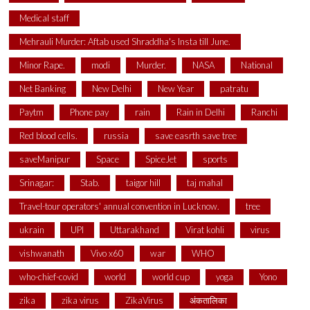
Medical staff
Mehrauli Murder: Aftab used Shraddha's Insta till June.
Minor Rape.
modi
Murder.
NASA
National
Net Banking
New Delhi
New Year
patratu
Paytm
Phone pay
rain
Rain in Delhi
Ranchi
Red blood cells.
russia
save easrth save tree
saveManipur
Space
SpiceJet
sports
Srinagar:
Stab.
taigor hill
taj mahal
Travel-tour operators' annual convention in Lucknow.
tree
ukrain
UPI
Uttarakhand
Virat kohli
virus
vishwanath
Vivo x60
war
WHO
who-chief-covid
world
world cup
yoga
Yono
zika
zika virus
ZikaVirus
अंकतालिका