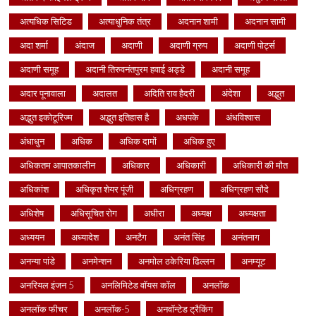
अत्यधिक सिटिड
अत्याधुनिक तंत्र
अदनान शामी
अदनान सामी
अदा शर्मा
अंदाज
अदाणी
अदाणी ग्रुप
अदाणी पोर्ट्स
अदाणी समूह
अदानी तिरुवनंतपुरम हवाई अड्डे
अदानी समूह
अदार पूनावाला
अदालत
अदिति राव हैदरी
अंदेशा
अद्भुत
अद्भुत इकोटूरिज्म
अद्भुत इतिहास है
अधपके
अंधविश्वास
अंधाधुन
अधिक
अधिक दामों
अधिक हुए
अधिकतम आपातकालीन
अधिकार
अधिकारी
अधिकारी की मौत
अधिकांश
अधिकृत शेयर पूंजी
अधिग्रहण
अधिग्रहण सौदे
अधिशेष
अधिसूचित रोग
अधीरा
अध्यक्ष
अध्यक्षता
अध्ययन
अध्यादेश
अनटैग
अनंत सिंह
अनंतनाग
अनन्या पांडे
अनमेन्शन
अनमोल ठकेरिया ढिल्लन
अनम्यूट
अनरियल इंजन 5
अनलिमिटेड वॉयस कॉल
अनलॉक
अनलॉक फीचर
अनलॉक-5
अनवॉन्टेड ट्रैकिंग