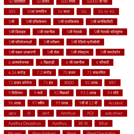
50 प्रतिशत
50 हजार
500 रुपये
50000 के पार
505
50वां जन्मदिन
56 साल
5G
5G Vs 4G
5जी
5जी एप्लिकेशन
5जी एप्लीकेशंस
5जी कनेक्टिविटी
5जी डिवाइस
5जी तकनीक
5जी नेटवर्क
5जी नेटवर्क सॉल्यूशंस
5जी परियोजनाओं
5जी परीक्षण
5जी रेडियो फ्रीक्वेंसी
5जी सक्षम उपकरणों
5जी सेवा
5जी स्पेक्ट्रम
5जी स्मार्टफोन
6 आश्चर्यजनक
6 खिलाड़ी
6 जी तकनीक
6 फीसदी
6.26 करोड़
7.2 करोड़
70 हजार
71 संक्रमित
72 हजार कोरोना
75 इंच
8000
81 लाख
887
9 मिलियन
9 रूपों
92 शिक्षकों
93.5 लाख
94 मौतें
96 लाख
97 वर्षीय
99 लाख
9वीं से 12 वीं
Accident
agra
AI
alert
Amritsar
AQI
auto driver
Ayodhya Deepotsav
Ayodhya.
BE fit
Bihar
Bikaner
Binoy Kodiyeri
Blood
Blood Donatation