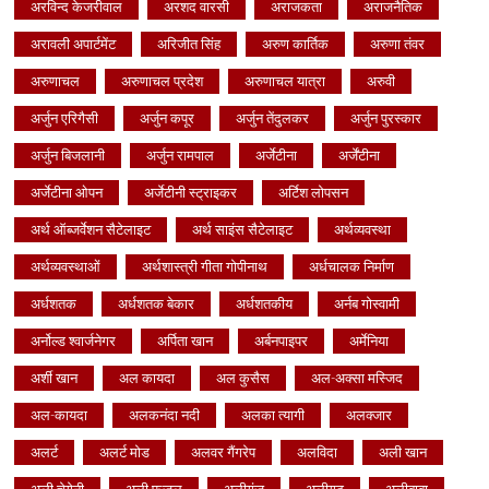
अरविन्द केजरीवाल
अरशद वारसी
अराजकता
अराजनैतिक
अरावली अपार्टमेंट
अरिजीत सिंह
अरुण कार्तिक
अरुणा तंवर
अरुणाचल
अरुणाचल प्रदेश
अरुणाचल यात्रा
अरुवी
अर्जुन एरिगैसी
अर्जुन कपूर
अर्जुन तेंदुलकर
अर्जुन पुरस्कार
अर्जुन बिजलानी
अर्जुन रामपाल
अर्जेटीना
अर्जेंटीना
अर्जेटीना ओपन
अर्जेटीनी स्ट्राइकर
अर्टिश लोपसन
अर्थ ऑब्जर्वेशन सैटेलाइट
अर्थ साइंस सैटेलाइट
अर्थव्यवस्था
अर्थव्यवस्थाओं
अर्थशास्त्री गीता गोपीनाथ
अर्धचालक निर्माण
अर्धशतक
अर्धशतक बेकार
अर्धशतकीय
अर्नब गोस्वामी
अर्नोल्ड श्वार्जनेगर
अर्पिता खान
अर्बनपाइपर
अर्मेनिया
अर्शी खान
अल कायदा
अल कुसैस
अल-अक्सा मस्जिद
अल-कायदा
अलकनंदा नदी
अलका त्यागी
अलक्जार
अलर्ट
अलर्ट मोड
अलवर गैंगरेप
अलविदा
अली खान