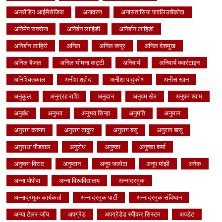
अनसेंडिंग आईमैसेजिस
अनावरण
अनासतासिया पावलिउचेंकोवा
अनिमेष सक्सेना
अनिर्बन लाहिड़ी
अनिर्बान लाहिड़ी
अनिर्बान लाहिरी
अनिल
अनिल कपूर
अनिल देशमुख
अनिल बैजल
अनिल भीमना कट्टी
अनिवार्य
अनिवार्य क्वारंटाइन
अनिश्चितकाल
अनीश शहीद
अनीशा पादुकोण
अनीस खान
अनुकूल
अनुग्रह राशि
अनुदान
अनुपम खेर
अनुपम श्याम
अनुबंध
अनुभव
अनुभव सिन्हा
अनुमति
अनुमान
अनुराग कश्यप
अनुराग ठाकुर
अनुराग बसु
अनुराग बासु
अनुराधा पौडवाल
अनुरोध
अनुष्का
अनुष्का शर्मा
अनुष्का-विराट
अनुष्ठान
अनूप जलोटा
अनूप मांझी
अनेक
अन्ना पोपोवा
अन्ना विश्वविद्यालय
अन्नाद्रमुक
अन्नाद्रमुक कार्यकर्ता
अन्नाद्रमुक पार्टी
अन्नाद्रमुक संविधान
अन्या टेलर-जॉय
अपग्रेड
अपग्रेडेड स्पीकर सिस्टम
अपडेट