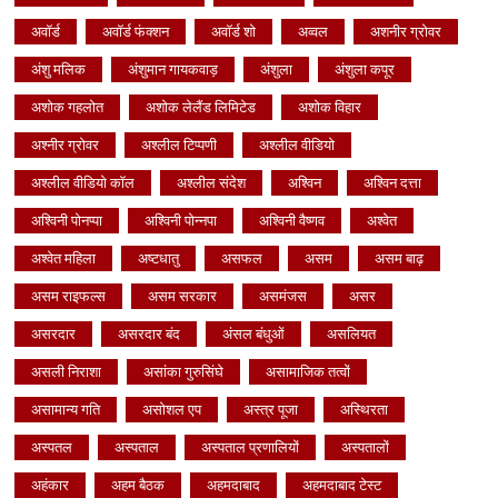
अवॉर्ड
अवॉर्ड फंक्शन
अवॉर्ड शो
अव्वल
अशनीर ग्रोवर
अंशु मलिक
अंशुमान गायकवाड़
अंशुला
अंशुला कपूर
अशोक गहलोत
अशोक लेलैंड लिमिटेड
अशोक विहार
अश्नीर ग्रोवर
अश्लील टिप्पणी
अश्लील वीडियो
अश्लील वीडियो कॉल
अश्लील संदेश
अश्विन
अश्विन दत्ता
अश्विनी पोनप्पा
अश्विनी पोन्नपा
अश्विनी वैष्णव
अश्वेत
अश्वेत महिला
अष्टधातु
असफल
असम
असम बाढ़
असम राइफल्स
असम सरकार
असमंजस
असर
असरदार
असरदार बंद
अंसल बंधुओं
असलियत
असली निराशा
असांका गुरुसिंघे
असामाजिक तत्वों
असामान्य गति
असोशल एप
अस्त्र पूजा
अस्थिरता
अस्पतल
अस्पताल
अस्पताल प्रणालियों
अस्पतालों
अहंकार
अहम बैठक
अहमदाबाद
अहमदाबाद टेस्ट