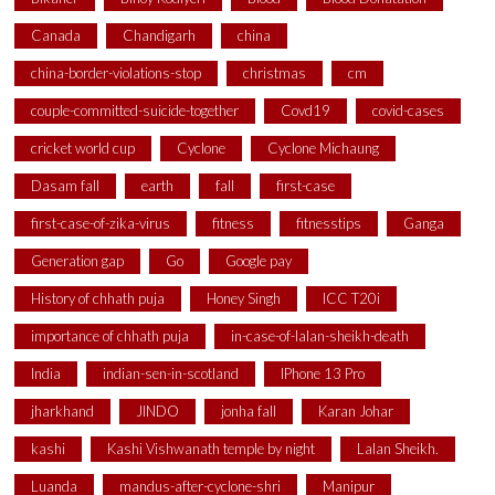
Canada
Chandigarh
china
china-border-violations-stop
christmas
cm
couple-committed-suicide-together
Covd19
covid-cases
cricket world cup
Cyclone
Cyclone Michaung
Dasam fall
earth
fall
first-case
first-case-of-zika-virus
fitness
fitnesstips
Ganga
Generation gap
Go
Google pay
History of chhath puja
Honey Singh
ICC T20i
importance of chhath puja
in-case-of-lalan-sheikh-death
India
indian-sen-in-scotland
IPhone 13 Pro
jharkhand
JINDO
jonha fall
Karan Johar
kashi
Kashi Vishwanath temple by night
Lalan Sheikh.
Luanda
mandus-after-cyclone-shri
Manipur