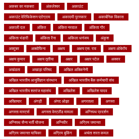
अकबर का मकबरा
अंकलेश्वर
अकाउंट
अकाउंट वेरिफिकेशन प्रोग्राम
अकादमी पुरस्कार
अकार्बनिक विकास
अकाली दल
अंकित
अंकित नरवाल
अंकिता गौर
अंकिता भंडारी
अंकिता रैना
अकिला धनंजय
अंकुश
अक्टूबर
अक्वोफिना
अक्षय
अक्षय एस. राव
अक्षय ओबेरॉय
अक्षय कुमार
अक्षय तृतीया
अक्षर
अक्षर पटेल
अक्सर
अखंडता
अखाड़ा परिषद
अखिल अक्किनेनी
अखिल भारतीय आयुर्विज्ञान संस्थान
अखिल भारतीय बैंक कर्मचारी संघ
अखिल भारतीय शतरंज महासंघ
अखिलेश
अखिलेश यादव
अख्तियार
अंगड़ी
अंगद ओझा
अगरतला
अगस्त
अगस्ता मास्टर्स
अगस्ता वेस्टलैंड मामला
अग्निपथ प्रदर्शन
अग्निपथ सैन्य भर्ती योजना
अग्निवीर
अग्रिम जमानत
अग्रिम जमानत याचिका
अग्रिम बुकिंग
अचंता शरत कमल