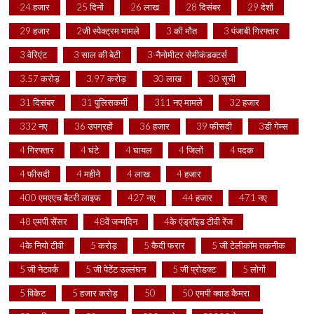
24 हजार
25 दिनों
26 लाख
28 दिसंबर
29 देशों
29 हजार
2जी स्पेक्ट्रम मामले
3 की मौत
3 पंजाबी गिरफ्तार
3 वेरिएंट
3 साल की बेटी
3-नैनोमीटर सेमीकंडक्टर्स
3.57 करोड़
3.97 करोड़
30 लाख
30 सूची
31 दिसंबर
31 पुलिसकर्मी
311 नए मामले
32 हजार
332 नए
36 उपग्रहों
36 हजार
39 फीसदी
3डी गेम्स
4 गिरफ्तार
4 घंटे
4 घायल
4 जिलों
4 पदक
4 फीसदी
4 महीने
4 लाख
4 हजार
400 एमएएच बैटरी लाइफ
427 नए
44 हजार
471 नए
48 एमपी सेंसर
48वें जन्मदिन
4के एंड्रॉइड टीवी रेंज
4के नियो टीवी
5 करोड़
5 कैदी फरार
5 जी टेलीकॉम तकनीक
5 जी नेटवर्क
5 जी पेटेंट उल्लंघन
5 जी प्रोडक्ट
5 लोगों
5 विकेट
5 हजार करोड़
50
50 एमपी क्वाड कैमरा