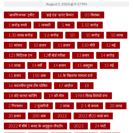
August 5, 2026 @ 9:17 PM
'आपत्तिजनक' ट्वीट
'हाई-एंड' फ्रंट कैमरा
05 सितंबर
1 करोड़ रुपये
1 जनवरी
1 नया
1.10 करोड़
1.30 लाख करोड़
1.6 करोड़
10
10 करोड़
10 लाख
10 सांसद
10 हजार
11 हजार
110 मौतें
12 मई
125 मिट्रिक टन
12वीं बोर्ड परीक्षा
13 हजार
14 करोड़
14 लाख
14 वर्षों
14 हजार
15 अक्टूबर
15 मई
15 हजार
150 अंक
16 के खिलाफ मामला दर्ज
16 सदस्यीय पुरुष टीम घोषित
17 अप्रैल
18
18 वॉट फास्ट चार्जिंग
19 की मौत
1984 सिख विरोधी दंगा
2 गिरफ्तार
2 पुजारियों
2 लाख
2-1 से कब्जा
20 लाख
20 हजार
200 अंक
2022
2022 टी20 वर्ल्ड कप
2022 में शीर्ष 5 बजट के अनुकूल लैपटॉप
2023
24 घंटों