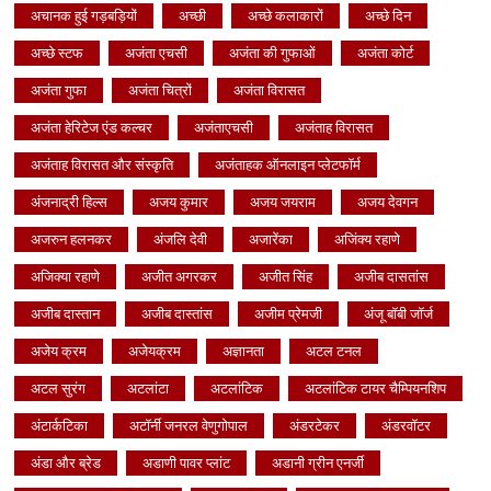
अचानक हुई गड़बड़ियों
अच्छी
अच्छे कलाकारों
अच्छे दिन
अच्छे स्टफ
अजंता एचसी
अजंता की गुफाओं
अजंता कोर्ट
अजंता गुफा
अजंता चित्रों
अजंता विरासत
अजंता हेरिटेज एंड कल्चर
अजंताएचसी
अजंताह विरासत
अजंताह विरासत और संस्कृति
अजंताहक ऑनलाइन प्लेटफॉर्म
अंजनाद्री हिल्स
अजय कुमार
अजय जयराम
अजय देवगन
अजरुन हलनकर
अंजलि देवी
अजारेंका
अजिंक्य रहाणे
अजिक्या रहाणे
अजीत अगरकर
अजीत सिंह
अजीब दासतांस
अजीब दास्तान
अजीब दास्तांस
अजीम प्रेमजी
अंजू बॉबी जॉर्ज
अजेय क्रम
अजेयक्रम
अज्ञानता
अटल टनल
अटल सुरंग
अटलांटा
अटलांटिक
अटलांटिक टायर चैम्पियनशिप
अंटार्कटिका
अटॉर्नी जनरल वेणुगोपाल
अंडरटेकर
अंडरवॉटर
अंडा और ब्रेड
अडाणी पावर प्लांट
अडानी ग्रीन एनर्जी