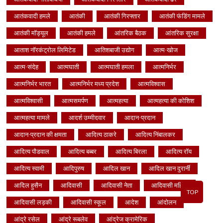
आतंकवादी हमले
आतंकी
आतंकी गिरफ्तार
आतंकी फंडिंग मामले
आतंकी मॉड्यूल
आतंकी हमले
आंतरिक बैठक
आंतरिक सुरक्षा
आताश नॉरकंट्रोल लिमिटेड
आतिशबाजी उद्योग
आत्म-खोज
आत्म-संदेह
आत्मघाती
आत्मघाती हमला
आत्मनिर्भर
आत्मनिर्भर भारत
आत्मनिर्भर मध्य प्रदेश
आत्मविश्वास
आत्मविश्वासी
आत्मसमर्पण
आत्महत्या
आत्महत्या की कोशिश
आत्महत्या मामले
आदर्श उम्मीदवार
आदान-प्रदान
आदान-प्रदान की क्षमता
आदित्य ठाकरे
आदित्य निंबालकर
आदित्य पौडवाल
आदित्य बब्बर
आदित्य बिरला
आदित्य रॉय
आदित्य स्वामी
आदिपुरुष
आदिल खान
आदिल खान दुरार्नी
आदिल हुसैन
आदिवासी
आदिवासी नेता
आदिवासी महिला
TOP
आदिवासी लड़की
आदिवासी स्कूल
आदेश
आंदोलन
आंद्रे रसेल
आंद्रे रूबलेव
आंद्रेज क्रामेरिक