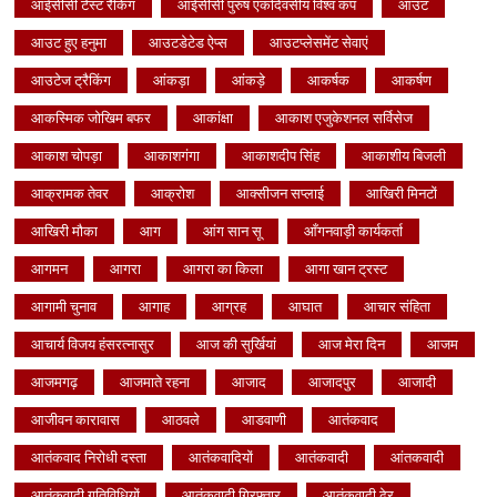
आईसीसी टेस्ट रैंकिंग
आईसीसी पुरुष एकदिवसीय विश्व कप
आउट
आउट हुए हनुमा
आउटडेटेड ऐप्स
आउटप्लेसमेंट सेवाएं
आउटेज ट्रैकिंग
आंकड़ा
आंकड़े
आकर्षक
आकर्षण
आकस्मिक जोखिम बफर
आकांक्षा
आकाश एजुकेशनल सर्विसेज
आकाश चोपड़ा
आकाशगंगा
आकाशदीप सिंह
आकाशीय बिजली
आक्रामक तेवर
आक्रोश
आक्सीजन सप्लाई
आखिरी मिनटों
आखिरी मौका
आग
आंग सान सू
आँगनवाड़ी कार्यकर्ता
आगमन
आगरा
आगरा का किला
आगा खान ट्रस्ट
आगामी चुनाव
आगाह
आग्रह
आघात
आचार संहिता
आचार्य विजय हंसरत्नासुर
आज की सुर्खियां
आज मेरा दिन
आजम
आजमगढ़
आजमाते रहना
आजाद
आजादपुर
आजादी
आजीवन कारावास
आठवले
आडवाणी
आतंकवाद
आतंकवाद निरोधी दस्ता
आतंकवादियों
आतंकवादी
आंतकवादी
आतंकवादी गतिविधियों
आतंकवादी गिरफ्तार
आतंकवादी ढेर