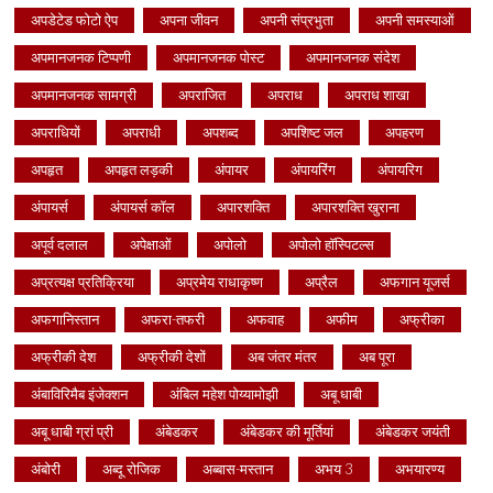
अपडेटेड फोटो ऐप
अपना जीवन
अपनी संप्रभुता
अपनी समस्याओं
अपमानजनक टिप्पणी
अपमानजनक पोस्ट
अपमानजनक संदेश
अपमानजनक सामग्री
अपराजित
अपराध
अपराध शाखा
अपराधियों
अपराधी
अपशब्द
अपशिष्ट जल
अपहरण
अपहृत
अपहृत लड़की
अंपायर
अंपायरिंग
अंपायरिग
अंपायर्स
अंपायर्स कॉल
अपारशक्ति
अपारशक्ति खुराना
अपूर्व दलाल
अपेक्षाओं
अपोलो
अपोलो हॉस्पिटल्स
अप्रत्यक्ष प्रतिक्रिया
अप्रमेय राधाकृष्ण
अप्रैल
अफगान यूजर्स
अफगानिस्तान
अफरा-तफरी
अफवाह
अफीम
अफ्रीका
अफ्रीकी देश
अफ्रीकी देशों
अब जंतर मंतर
अब पूरा
अंबाविरिमैब इंजेक्शन
अंबिल महेश पोय्यामोझी
अबू धाबी
अबू धाबी ग्रां प्री
अंबेडकर
अंबेडकर की मूर्तियां
अंबेडकर जयंती
अंबोरी
अब्दू रोजिक
अब्बास-मस्तान
अभय 3
अभयारण्य