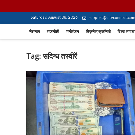
Skip
UiTV Hindi News
to
content
Saturday, August 08, 2026
support@uitvconnect.co
नेशनल
राजनीती
मनोरंजन
बिज़नेस/इकॉनमी
विश्व समाच
Tag:
संदिग्ध तस्वीरें