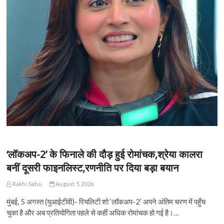
‘लॉकअप-2’ के फिनाले की दौड़ हुई रोमांचक,श्रेया कालरा
बनीं दूसरी फाइनलिस्ट,रणनीति पर दिया बड़ा बयान
Rakhi Sahu
August 5, 2026
मुंबई, 5 अगस्त (युआईटीवी)- रियलिटी शो ‘लॉकअप-2’ अपने अंतिम चरण में पहुँच
चुका है और अब प्रतियोगिता पहले से कहीं अधिक रोमांचक हो गई है।…