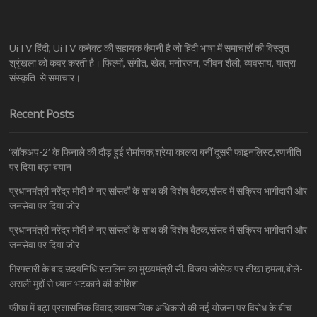
UiTV हिंदी, UiTV कनेक्ट की सहायक कंपनी है जो हिंदी भाषा में समाचारों की विस्तृत
श्रृंखला को कवर करती है। फिल्मों, संगीत, खेल, मनोरंजन, जीवन शैली, व्यवसाय, यात्रा
संस्कृति से समाचार।
Recent Posts
‘लॉकअप-2’ के फिनाले की दौड़ हुई रोमांचक,श्रेया कालरा बनीं दूसरी फाइनलिस्ट,रणनीति
पर दिया बड़ा बयान
प्रधानमंत्री नरेंद्र मोदी ने नए सांसदों के साथ की विशेष बैठक,संसद में सक्रिय भागीदारी और
जनसेवा पर दिया जोर
प्रधानमंत्री नरेंद्र मोदी ने नए सांसदों के साथ की विशेष बैठक,संसद में सक्रिय भागीदारी और
जनसेवा पर दिया जोर
गिरफ्तारी के बाद उदयनिधि स्टालिन का मुख्यमंत्री सी. विजय जोसेफ पर तीखा हमला,बोले-
असली मुद्दों से ध्यान भटकाने की कोशिश
फीफा में बढ़ा प्रशासनिक विवाद,व्यावसायिक अधिकारों की नई योजना पर विरोध के बीच