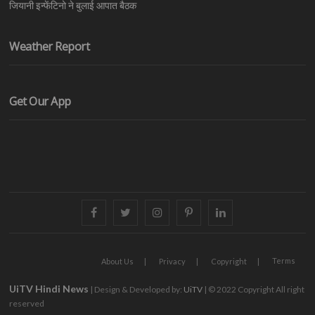
जियानी इन्फेंटिनो ने बुलाई आपात बैठक
Weather Report
Get Our App
facebook
twitter
instagram
pinterest
linkedin
Terms
About Us
Privacy
Copyright
UiTV Hindi News
| Design & Developed by:
UiTV
| © 2022 Copyright All right
reserved