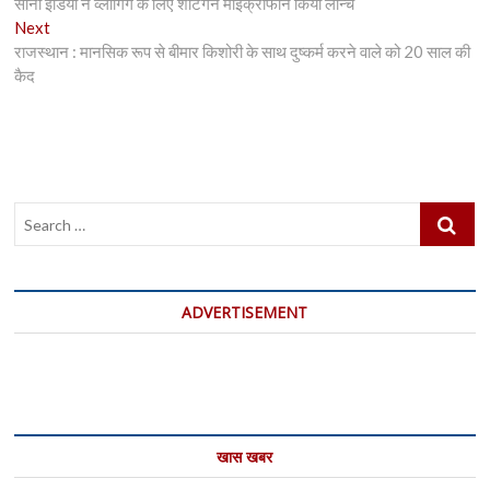
post:
सोनी इंडिया ने व्लॉगिंग के लिए शॉटगन माइक्रोफोन किया लॉन्च
navigation
Next
Next
post:
राजस्थान : मानसिक रूप से बीमार किशोरी के साथ दुष्कर्म करने वाले को 20 साल की
कैद
Search
…
ADVERTISEMENT
खास खबर